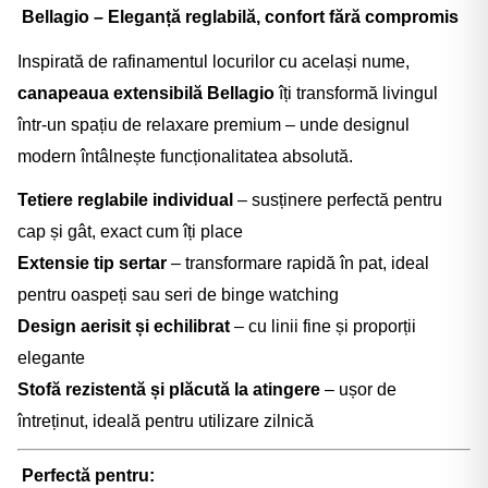
Bellagio – Eleganță reglabilă, confort fără compromis
Inspirată de rafinamentul locurilor cu același nume,
canapeaua extensibilă Bellagio
îți transformă livingul
într-un spațiu de relaxare premium – unde designul
modern întâlnește funcționalitatea absolută.
Tetiere reglabile individual
– susținere perfectă pentru
cap și gât, exact cum îți place
Extensie tip sertar
– transformare rapidă în pat, ideal
pentru oaspeți sau seri de binge watching
Design aerisit și echilibrat
– cu linii fine și proporții
elegante
Stofă rezistentă și plăcută la atingere
– ușor de
întreținut, ideală pentru utilizare zilnică
Perfectă pentru: