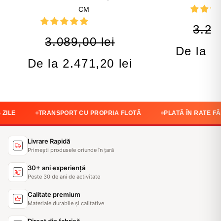
CM
3.28
3.089,00 lei
De la 2
De la 2.471,20 lei
TRANSPORT CU PROPRIA FLOTĂ
PLATĂ ÎN RATE FĂRĂ DOB
Livrare Rapidă
Primești produsele oriunde în țară
30+ ani experiență
Peste 30 de ani de activitate
Calitate premium
Materiale durabile și calitative