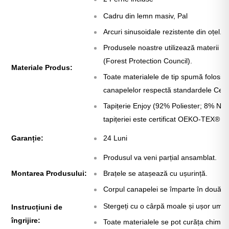
Γ
Cadru din lemn masiv, Pal
Arcuri sinusoidale rezistente din oțel.
Produsele noastre utilizează materii p
(Forest Protection Council).
Materiale Produs:
Toate materialele de tip spumă folosite
canapelelor respectă standardele Cert
Tapițerie Enjoy (92% Poliester; 8% Nayl
tapițeriei este certificat
OEKO-TEX®
Garanție:
24 Luni
Produsul va veni parțial ansamblat.
Montarea Produsului:
Brațele se atașează cu ușurință.
Corpul canapelei se împarte în două b
Stergeți cu o cârpă moale și ușor umez
Instrucțiuni de
îngrijire:
Toate materialele se pot curăța chimic.