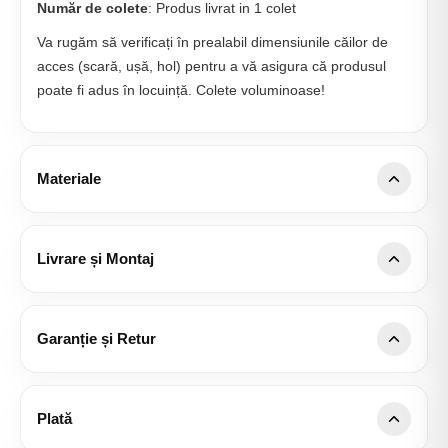
Număr de colete
: Produs livrat in 1 colet
Va rugăm să verificați în prealabil dimensiunile căilor de
acces (scară, ușă, hol) pentru a vă asigura că produsul
poate fi adus în locuință. Colete voluminoase!
Materiale
Detalii țesătură Enjoy
Tip țesătură: Pluș
Livrare și Montaj
Compoziție: 92% Poliester; 8% Naylon
Acoperire națională:
Livrăm și montăm în orice localitate
Densitate: 350 g/m² ± 5%
din România, fără taxe suplimentare de kilometri.
Garanție și Retur
Cicluri Martindale: 45 000
Rezistență la scămoșare: 4-5
Livrare specializată:
Transport până în casă cu doi
Retur în 14 zile
, conform legislației în vigoare.
oameni și montaj gratuit, fără costuri ascunse.
Rezistența culorii la lumină: 5
Preluare retur de la domiciliu:
Echipa noastră asigură
Plată
manipularea și transportul direct din locuința