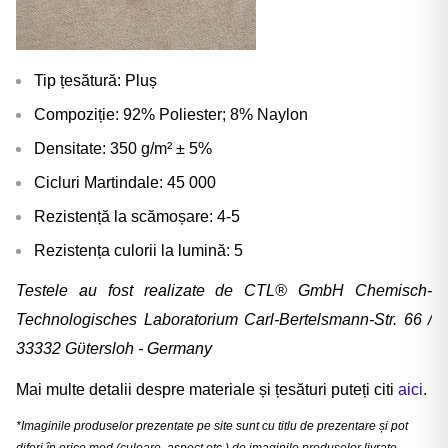
Tip țesătură: Pluș
Compoziție: 92% Poliester; 8% Naylon
Densitate: 350 g/m² ± 5%
Cicluri Martindale: 45 000
Rezistență la scămoșare: 4-5
Rezistența culorii la lumină: 5
Testele au fost realizate de CTL® GmbH Chemisch-
Technologisches Laboratorium Carl-Bertelsmann-Str. 66 /
33332 Gϋtersloh - Germany
Mai multe detalii despre materiale și țesături puteți citi
aici
.
*Imaginile produselor prezentate pe site sunt cu titlu de prezentare și pot
diferi în orice mod (culoare, aspect etc.) de imaginile produselor livrate,