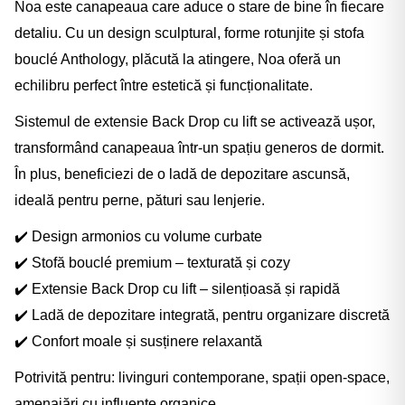
Noa este canapeaua care aduce o stare de bine în fiecare
detaliu. Cu un design sculptural, forme rotunjite și stofa
bouclé Anthology, plăcută la atingere, Noa oferă un
echilibru perfect între estetică și funcționalitate.
Sistemul de extensie Back Drop cu lift se activează ușor,
transformând canapeaua într-un spațiu generos de dormit.
În plus, beneficiezi de o ladă de depozitare ascunsă,
ideală pentru perne, pături sau lenjerie.
✔️
Design armonios cu volume curbate
✔️
Stofă bouclé premium – texturată și cozy
✔️
Extensie Back Drop cu lift – silențioasă și rapidă
✔️
Ladă de depozitare integrată, pentru organizare discretă
✔️
Confort moale și susținere relaxantă
Potrivită pentru: livinguri contemporane, spații open-space,
amenajări cu influențe organice.