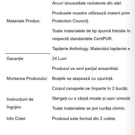
Γ
Arcuri sinusoidale rezistente din oțel.
Produsele noastre utilizează materii prime
Materiale Produs:
Protection Council).
Toate materialele de tip spumă folosite în r
respectă standardele CertiPUR.
Tapițerie Anthology. Materialul tapițeriei e
Garanție:
24 Luni
Produsul va veni parțial ansamblat.
Montarea Produsului:
Brațele se atașează cu ușurință.
Corpul canapelei se împarte în 2 bucăți.
Stergeți cu o cârpă moale și ușor umezită.
Instrucțiuni de
îngrijire:
Toate materialele se pot curăța chimic.
Info Colet:
Produsul este format din 2 colete.