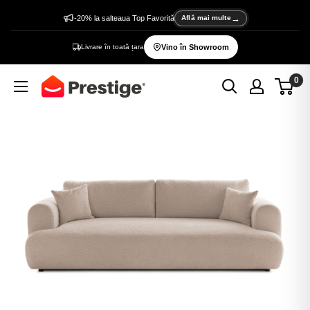
Sări
-20% la salteaua Top Favorită
Află mai multe
la
Livrare în toată țara
Vino în Showroom
conținut
0
Prestige
Home