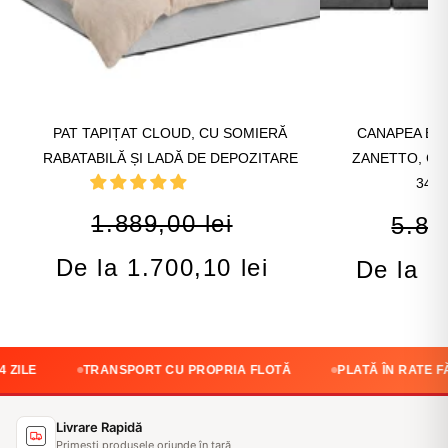
PAT TAPIȚAT CLOUD, CU SOMIERĂ
CANAPEA EXT
RABATABILĂ ȘI LADĂ DE DEPOZITARE
ZANETTO, CU 
340
1.889,00 lei
5.86
De la 1.700,10 lei
De la 5
TRANSPORT CU PROPRIA FLOTĂ
PLATĂ ÎN RATE FĂRĂ DO
Livrare Rapidă
Primești produsele oriunde în țară