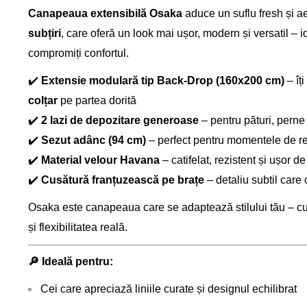
Canapeaua extensibilă Osaka
aduce un suflu fresh și aer
subțiri
, care oferă un look mai ușor, modern și versatil – i
compromiți confortul.
✔️
Extensie modulară tip Back-Drop (160x200 cm)
– îț
colțar
pe partea dorită
✔️
2 lazi de depozitare generoase
– pentru pături, perne
✔️
Sezut adânc (94 cm)
– perfect pentru momentele de rel
✔️
Material velour Havana
– catifelat, rezistent și ușor de
✔️
Cusătură franțuzească pe brațe
– detaliu subtil care
Osaka este canapeaua care se adaptează stilului tău – c
și flexibilitatea reală.
🔎
Ideală pentru:
Cei care apreciază liniile curate și designul echilibrat