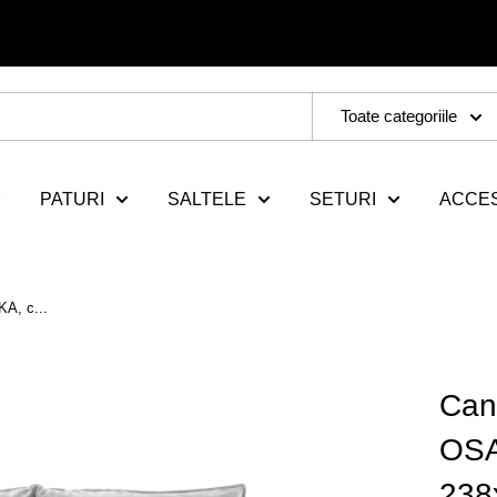
Toate categoriile
PATURI
SALTELE
SETURI
ACCES
KA, c...
Cana
OSA
238