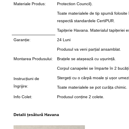
Materiale Produs:
Protection Council).
Toate materialele de tip spumă folosite 
respectă standardele CertiPUR.
Tapițerie Havana. Materialul tapițeriei
Garanție:
24 Luni
Produsul va veni parțial ansamblat.
Montarea Produsului:
Brațele se atașează cu ușurință.
Corpul canapelei se împarte în 2 bucăți
Stergeți cu o cârpă moale și ușor umezi
Instrucțiuni de
îngrijire:
Toate materialele se pot curăța chimic.
Info Colet:
Produsul conține 2 colete.
Detalii țesătură Havana