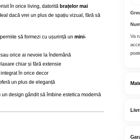
isit în orice living, datorită
brațelor mai
Gre
deal dacă vrei un plus de spațiu vizual, fără să
Numă
Va r
i permite să formezi cu ușurință un
mini-
acce
poat
 sau orice ai nevoie la îndemână
axare chiar și fără extensie
 integrat în orice decor
 oferă un plus de eleganță
Mate
u un design gândit să îmbine estetica modernă
Deta
Livr
Acop
din 
Gara