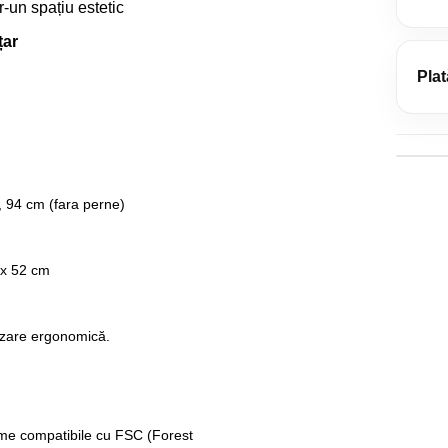
r-un spațiu estetic
Livr
Retu
țar
și m
Plat
Prel
mani
Card
dumn
NET
Gara
Ram
defe
 94 cm (fara perne)
Tran
Kla
 x 52 cm
lizare ergonomică.
rime compatibile cu FSC (Forest