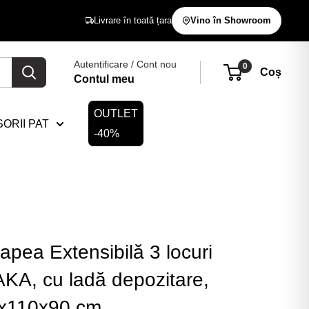
Livrare în toată țara
Vino în Showroom
Autentificare / Cont nou
0
Coș
Contul meu
OUTLET
ORII PAT
-40%
pea Extensibilă 3 locuri
KA, cu ladă depozitare,
x110x90 cm