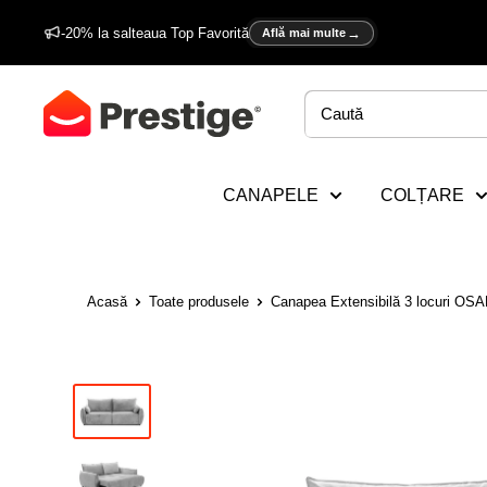
Sări
-20% la salteaua Top Favorită
Află mai multe
la
conținut
Prestige
Home
CANAPELE
COLȚARE
Acasă
Toate produsele
Canapea Extensibilă 3 locuri OSA