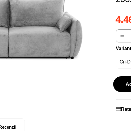
4.4
Varian
A
Rate
Recenzii