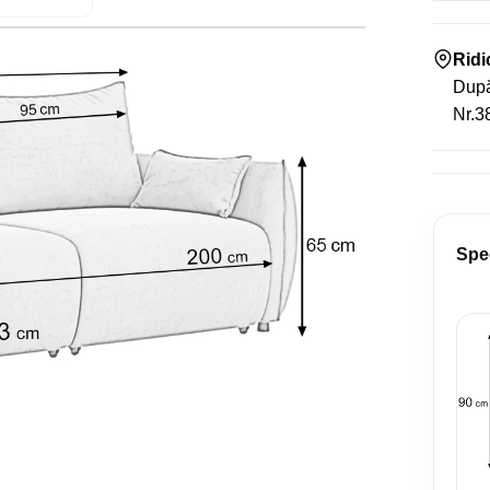
Rid
După
Nr.38
Spec