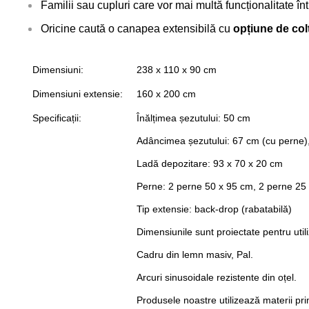
Familii sau cupluri care vor mai multă funcționalitate înt
Oricine caută o canapea extensibilă cu
opțiune de col
Dimensiuni:
238 x 110 x 90 cm
Dimensiuni extensie:
160 x 200 cm
Specificații:
Înălțimea șezutului: 50 cm
Adâncimea șezutului: 67 cm (cu perne),
Ladă depozitare: 93 x 70 x 20 cm
Perne: 2 perne 50 x 95 cm, 2 perne 25
Tip extensie: back-drop (rabatabilă)
Dimensiunile sunt proiectate pentru uti
Cadru din lemn masiv, Pal.
Arcuri sinusoidale rezistente din oțel.
Produsele noastre utilizează materii p