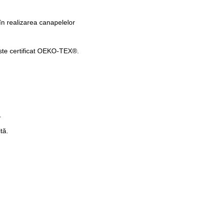
în realizarea canapelelor
 este certificat OEKO-TEX®.
.
tă.