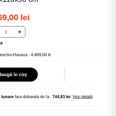
69,00 lei
ta
daugă în coș
 lunare
fara dobanda de la:
744,83 lei
Vezi detalii