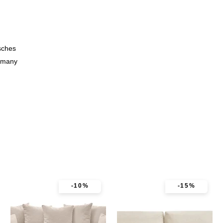
sches
ermany
-10%
-15%