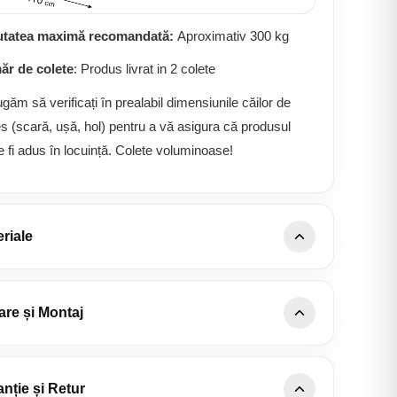
utatea maximă recomandată:
Aproximativ 300 kg
r de colete
: Produs livrat in 2 colete
ugăm să verificați în prealabil dimensiunile căilor de
s (scară, ușă, hol) pentru a vă asigura că produsul
e fi adus în locuință. Colete voluminoase!
riale
lii țesătură Havana
are și Montaj
Tip țesătură: Poliester
Compoziție: 95% Poliester; 5% Nylon
erire națională:
Livrăm și montăm în orice localitate
Densitate: 360 g/m ± 5%
România, fără taxe suplimentare de kilometri.
nție și Retur