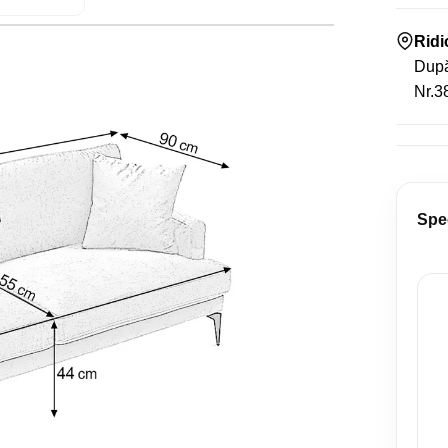
Rid
După
Nr.38
Spec