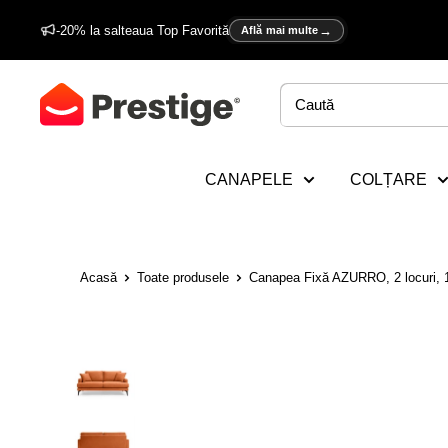
Sări
-20% la salteaua Top Favorită
Află mai multe
la
conținut
Prestige
Home
CANAPELE
COLȚARE
Acasă
Toate produsele
Canapea Fixă AZURRO, 2 locuri, 