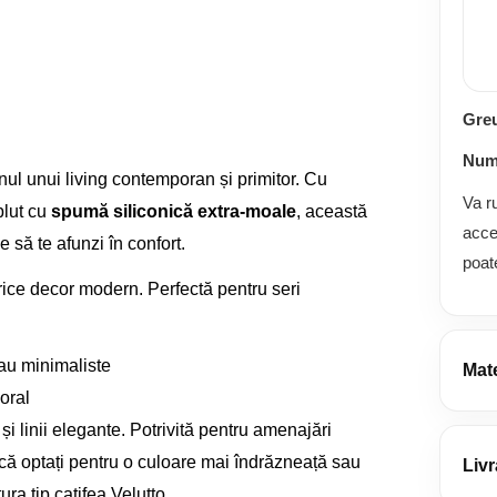
Gre
Numă
onul unui living contemporan și primitor. Cu
Va r
plut cu
spumă siliconică extra-moale
, această
acce
e să te afunzi în confort.
poat
n orice decor modern. Perfectă pentru seri
au minimaliste
Mate
oral
Deta
linii elegante. Potrivită pentru amenajări
 că optați pentru o culoare mai îndrăzneață sau
Livr
ura tip catifea Velutto.