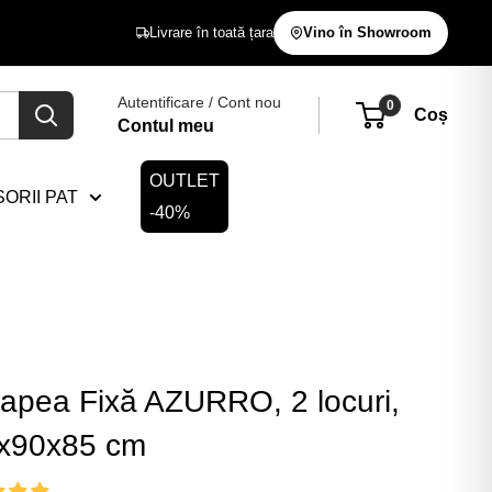
Livrare în toată țara
Vino în Showroom
Autentificare / Cont nou
0
Coș
Contul meu
OUTLET
ORII PAT
-40%
apea Fixă AZURRO, 2 locuri,
x90x85 cm