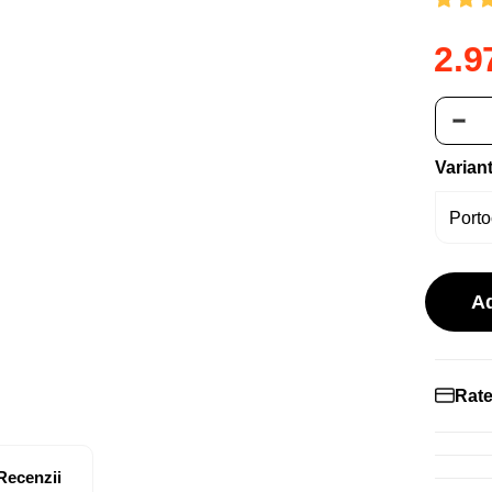
2.9
Varian
A
Rate
Recenzii