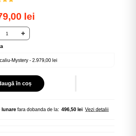
79,00 lei
ta
daugă în coș
 lunare
fara dobanda de la:
496,50 lei
Vezi detalii