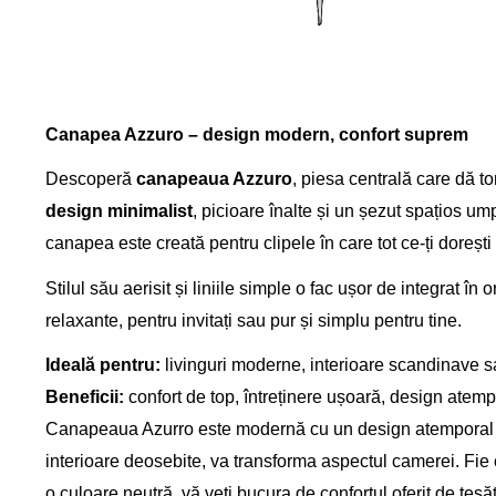
Canapea Azzuro – design modern, confort suprem
Descoperă
canapeaua Azzuro
, piesa centrală care dă t
design minimalist
, picioare înalte și un șezut spațios um
canapea este creată pentru clipele în care tot ce-ți dorești 
Stilul său aerisit și liniile simple o fac ușor de integrat î
relaxante, pentru invitați sau pur și simplu pentru tine.
Ideală pentru:
livinguri moderne, interioare scandinave s
Beneficii:
confort de top, întreținere ușoară, design atemp
Canapeaua Azurro este modernă cu un design atemporal și 
interioare deosebite, va transforma aspectul camerei. Fie
o culoare neutră, vă veți bucura de confortul oferit de țesăt