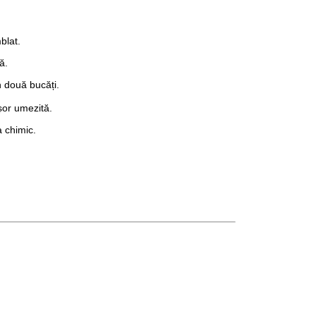
blat.
ă.
n două bucăți.
șor umezită.
a chimic.