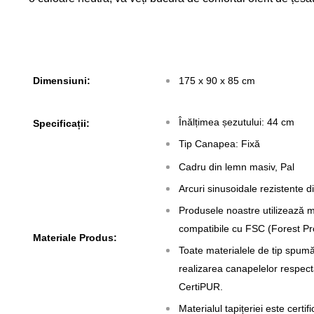
Dimensiuni:
175 x 90 x 85 cm
Înălțimea șezutului: 44 cm
Specificații:
Tip Canapea: Fixă
Cadru din lemn masiv, Pal
Arcuri sinusoidale rezistente di
Produsele noastre utilizează m
compatibile cu FSC (Forest Pr
Materiale Produs:
Toate materialele de tip spumă 
realizarea canapelelor respec
CertiPUR.
Materialul tapițeriei este certif