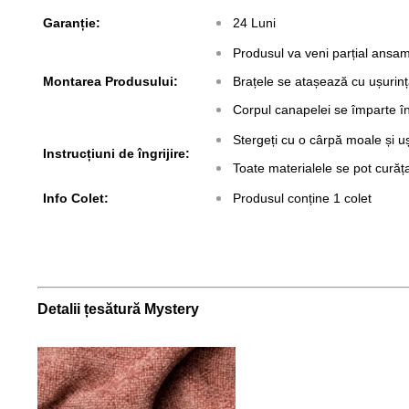
Garanție:
24 Luni
Produsul va veni parțial ansam
Montarea Produsului:
Brațele se atașează cu ușurinț
Corpul canapelei se împarte î
Stergeți cu o cârpă moale și u
Instrucțiuni de îngrijire:
Toate materialele se pot curăț
Info Colet:
Produsul conține 1 colet
Detalii țesătură Mystery