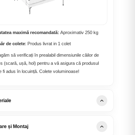
utatea maximă recomandată:
Aproximativ 250 kg
r de colete
: Produs livrat in 1 colet
ugăm să verificați în prealabil dimensiunile căilor de
s (scară, ușă, hol) pentru a vă asigura că produsul
e fi adus în locuință. Colete voluminoase!
riale
lii țesătură Mystery
are și Montaj
Tip țesătură: Structural