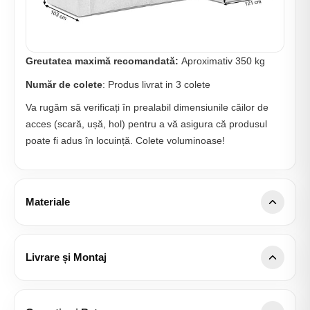
Greutatea maximă recomandată:
Aproximativ 350 kg
Număr de colete
: Produs livrat in 3 colete
Va rugăm să verificați în prealabil dimensiunile căilor de
acces (scară, ușă, hol) pentru a vă asigura că produsul
poate fi adus în locuință. Colete voluminoase!
Materiale
Detalii țesătură Onyx
Tip țesătură: Structurală
Livrare și Montaj
Compoziție: 100% Poliester
Acoperire națională:
Livrăm și montăm în orice localitate
Densitate: 370 g/m² ± 5%
din România, fără taxe suplimentare de kilometri.