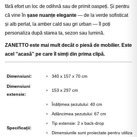
fără efort un loc de odihnă sau de primit oaspeți. Și pentru
că vine în
șase nuanțe elegante
— de la verde sofisticat
și alb perlat, la amber cald sau gri urban — îl poți
personaliza după starea ta, sezon sau lumină.
ZANETTO este mai mult decât o piesă de mobilier. Este
acel “acasă” pe care îl simți din prima clipă.
Dimensiuni:
340 x 157 x 70 cm
Dimensiuni
153 x 297 cm
extensie:
Înălțimea șezutului: 40 cm
Adâncimea șezutului: 67 cm
Tip extensie: 2 x back-drop
Specificații:
Dimensiunile sunt proiectate pentru utilizar