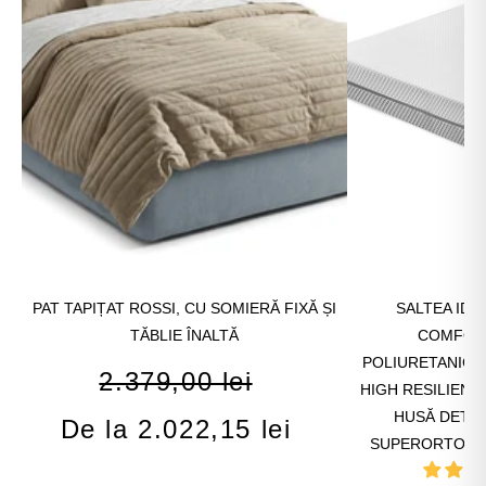
PAT TAPIȚAT ROSSI, CU SOMIERĂ FIXĂ ȘI
SALTEA IDE
TĂBLIE ÎNALTĂ
COMFORT
POLIURETANICA
2.379,00 lei
HIGH RESILIENC
HUSĂ DETAȘA
De la 2.022,15 lei
SUPERORTOPED