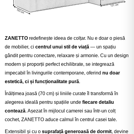
ZANETTO
redefinește ideea de colțar. Nu e doar o piesă
de mobilier, ci
centrul unui stil de viață
— un spațiu
gândit pentru conectare, relaxare și armonie. Cu un design
modern și proporții perfect echilibrate, se integrează
impecabil în livingurile contemporane, oferind
nu doar
estetică, ci și funcționalitate pură
.
Înălțimea joasă (70 cm) și liniile curate îl transformă în
alegerea ideală pentru spațiile unde
fiecare detaliu
contează
. Așezat în mijlocul camerei sau într-un colț
cochet, ZANETTO aduce calmul în centrul casei tale.
Extensibil și cu o
suprafață generoasă de dormit
, devine