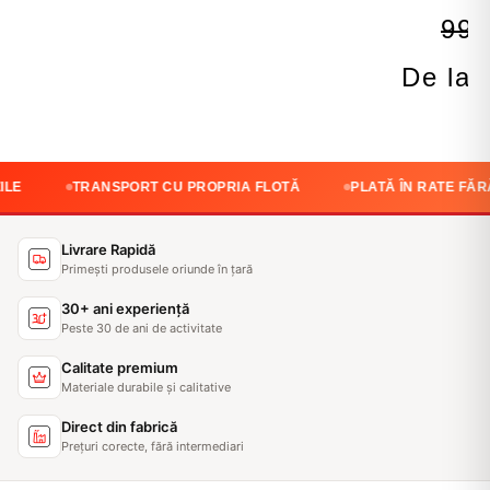
999
De la 
TRANSPORT CU PROPRIA FLOTĂ
PLATĂ ÎN RATE FĂRĂ DOBÂ
Livrare Rapidă
Primești produsele oriunde în țară
30+ ani experiență
Peste 30 de ani de activitate
Calitate premium
Materiale durabile și calitative
Direct din fabrică
Prețuri corecte, fără intermediari