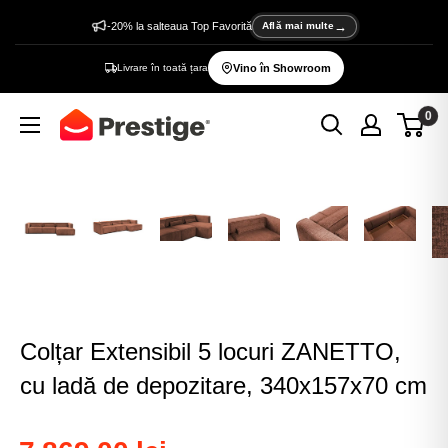
Sări
-20% la salteaua Top Favorită
Află mai multe
la
Livrare în toată țara
Vino în Showroom
conținut
0
Prestige
Home
Colțar Extensibil 5 locuri ZANETTO,
cu ladă de depozitare, 340x157x70 cm