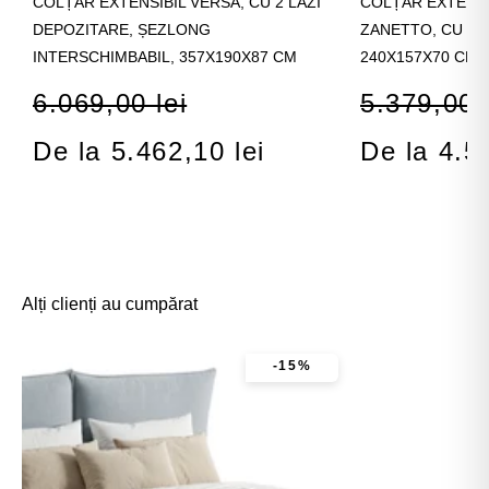
COLȚAR EXTENSIBIL VERSA, CU 2 LĂZI
COLȚAR EXTENSI
DEPOZITARE, ȘEZLONG
ZANETTO, CU LA
INTERSCHIMBABIL, 357X190X87 CM
240X157X70 CM
6.069,00 lei
5.379,00 l
De la 5.462,10 lei
De la 4.5
Alți clienți au cumpărat
-15%