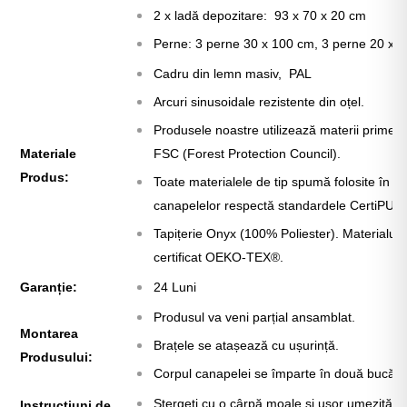
2 x ladă depozitare: 93 x 70 x 20 cm
Perne: 3 perne 30 x 100 cm, 3 perne 20 x 
Cadru din lemn masiv,
PAL
Arcuri sinusoidale rezistente din oțel.
Produsele noastre utilizează materii prime c
Materiale
FSC (Forest Protection Council).
Produs:
Toate materialele de tip spumă folosite în re
canapelelor respectă standardele CertiPUR.
Tapițerie Onyx (100% Poliester). Materialul t
certificat OEKO-TEX®.
Garanție:
24 Luni
Produsul va veni parțial ansamblat.
Montarea
Brațele se atașează cu ușurință.
Produsului:
Corpul canapelei se împarte în două bucăți
Stergeți cu o cârpă moale și ușor umezită.
Instrucțiuni de