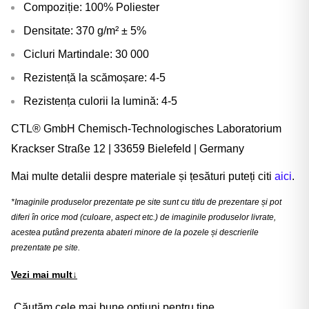
Compoziție: 100% Poliester
Densitate: 370 g/m² ± 5%
Cicluri Martindale: 30 000
Rezistență la scămoșare: 4-5
Rezistența culorii la lumină: 4-5
CTL® GmbH Chemisch-Technologisches Laboratorium
Krackser Straße 12 | 33659 Bielefeld | Germany
Mai multe detalii despre materiale și țesături puteți citi
aici
.
*Imaginile produselor prezentate pe site sunt cu titlu de prezentare și pot
diferi în orice mod (culoare, aspect etc.) de imaginile produselor livrate,
acestea putând prezenta abateri minore de la pozele și descrierile
prezentate pe site.
Vezi mai mult
↓
Căutăm cele mai bune opțiuni pentru tine