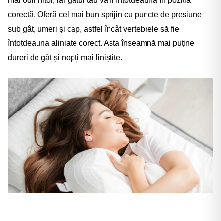
mai odihnitor, iar gâtul tău va fi întotdeauna în poziția
corectă. Oferă cel mai bun sprijin cu puncte de presiune
sub gât, umeri și cap, astfel încât vertebrele să fie
întotdeauna aliniate corect. Asta înseamnă mai puține
dureri de gât și nopți mai liniștite.