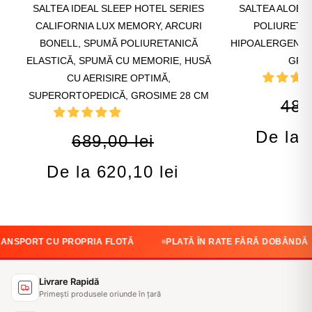
SALTEA IDEAL SLEEP HOTEL SERIES
SALTEA ALOE 
CALIFORNIA LUX MEMORY, ARCURI
POLIURETAN
BONELL, SPUMĂ POLIURETANICĂ
HIPOALERGENIC
ELASTICĂ, SPUMĂ CU MEMORIE, HUSĂ
GRO
CU AERISIRE OPTIMĂ,
SUPERORTOPEDICĂ, GROSIME 28 CM
489
De la 
689,00 lei
De la 620,10 lei
U PROPRIA FLOTĂ
PLATĂ ÎN RATE FĂRĂ DOBÂNDĂ
CALI
Livrare Rapidă
Primești produsele oriunde în țară