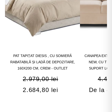
PAT TAPIȚAT DIESIS , CU SOMIERĂ
CANAPEA EXTEN
RABATABILĂ ȘI LADĂ DE DEPOZITARE,
NEW, CU TET
160X200 CM, CREM - OUTLET
SUPORT LOM
2.979,00 lei
4.46
2.684,80 lei
De la 4