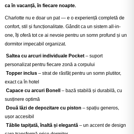
ca în vacanță, în fiecare noapte.
Charlotte nu e doar un pat — e o experiență completă de
confort, stil și funcționalitate. Gândit ca un sistem all-in-
one, îți oferă tot ce ai nevoie pentru un somn profund și un
dormitor impecabil organizat.
Saltea cu arcuri individuale Pocket
– suport
personalizat pentru fiecare zonă a corpului
Topper inclus
– strat de răsfăț pentru un somn plutitor,
exact ca în hotel
Capace cu arcuri Bonell
– bază stabilă și durabilă, cu
susținere optimă
Două lăzi de depozitare cu piston
– spațiu generos,
ușor accesibil
Tăblie tapițată, înaltă și elegantă
– un accent de design
care transformă orice dormitor