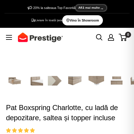
Sări
-20% la salteaua Top Favorită
Află mai multe
la
Livrare în toată țara
Vino în Showroom
conținut
0
Prestige
Home
Pat Boxspring Charlotte, cu ladă de
depozitare, saltea și topper incluse