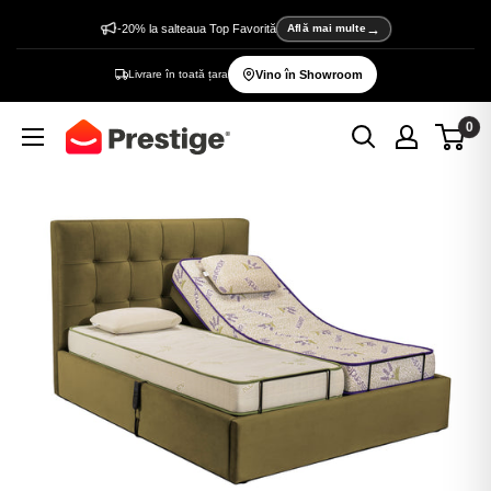
Sări
-20% la salteaua Top Favorită
Află mai multe
la
Livrare în toată țara
Vino în Showroom
conținut
0
Prestige
Home