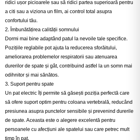
ridici ușor picioarele sau să ridici partea superioară pentru
a citi sau a viziona un film, ai control total asupra
confortului tău.
2. Îmbunătățirea calității somnului
Dormi mai bine adaptând patul la nevoile tale specifice.
Pozițiile reglabile pot ajuta la reducerea sforăitului,
ameliorarea problemelor respiratorii sau atenuarea
durerilor de spate și gât, contribuind astfel la un somn mai
odihnitor și mai sănătos.
3. Suport pentru spate
Un pat electric îți permite să găsești poziția perfectă care
să ofere suport optim pentru coloana vertebrală, reducând
presiunea asupra punctelor sensibile și prevenind durerile
de spate. Aceasta este o alegere excelentă pentru
persoanele cu afecțiuni ale spatelui sau care petrec mult
timp în pat.