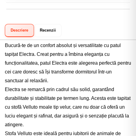
dumneavoastră.
NETOPIA Payments).
Garanție 2 ani:
Acoperire integrală pentru eventuale
Ramburs:
Plata numerar sau card, direct la curier.
defecte de fabricație.
Transfer bancar:
Prin ordin de plată.
Descriere
Recenzii
Klarna:
Plata în 3 rate fără dobândă.
Bucură-te de un confort absolut și versatilitate cu patul
tapițat Electra. Creat pentru a îmbina eleganța cu
funcționalitatea, patul Electra este alegerea perfectă pentru
cei care doresc să își transforme dormitorul într-un
sanctuar al relaxării.
Electra se remarcă prin cadrul său solid, garantând
durabilitate și stabilitate pe termen lung. Acesta este tapitat
cu stofă Velluto moale tip velur, care nu doar că oferă un
luciu elegant și rafinat, dar asigură și o senzație placută la
atingere.
Stofa Velluto este ideală pentru iubitorii de animale de