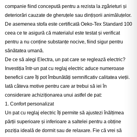
companie fiind concepută pentru a rezista la zgârieturi și
deteriorări cauzate de gheruțele sau dințișorii animăluțelor.
De asemenea stofa este certificată Oeko-Tex Standard 100
ceea ce te asigură că materialul este testat și verificat
pentru a nu conține substanțe nocive, fiind sigur pentru
sănătatea umană.
De ce să alegi Electra, un pat care se reglează electric?
Investiția într-un pat cu reglaj electric aduce numeroase
beneficii care îți pot îmbunătăți semnificativ calitatea vieții.
Iată câteva motive pentru care ar trebui să iei în
considerare achiziționarea unui astfel de pat:
1. Confort personalizat
Un pat cu reglaj electric îți permite să ajustezi înălțimea
părții superioare și inferioare a saltelei pentru a obține
poziția ideală de dormit sau de relaxare. Fie că vrei să