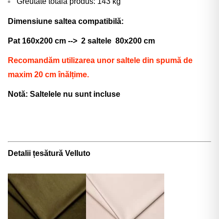
Greutate totală produs: 143 kg
Dimensiune saltea compatibilă:
Pat 160x200 cm --> 2 saltele 80x200 cm
Recomandăm
utilizarea unor
saltele
din
spumă
de
maxim 20 cm
înălțime
.
Notă: Saltelele nu sunt incluse
Detalii țesătură Velluto