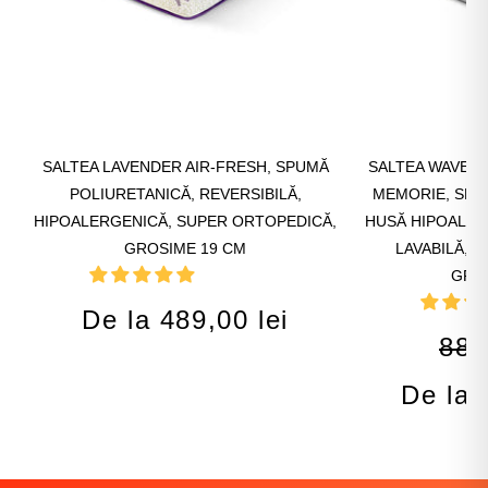
SALTEA LAVENDER AIR-FRESH, SPUMĂ
SALTEA WAVE M
POLIURETANICĂ, REVERSIBILĂ,
MEMORIE, SPU
HIPOALERGENICĂ, SUPER ORTOPEDICĂ,
HUSĂ HIPOALER
GROSIME 19 CM
LAVABILĂ, 
GRO
De la 489,00 lei
889
De la 