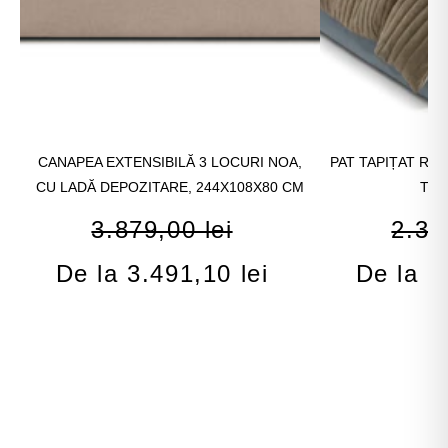
CANAPEA EXTENSIBILĂ 3 LOCURI NOA,
PAT TAPIȚAT ROS
CU LADĂ DEPOZITARE, 244X108X80 CM
TĂB
3.879,00 lei
2.37
De la 3.491,10 lei
De la 2