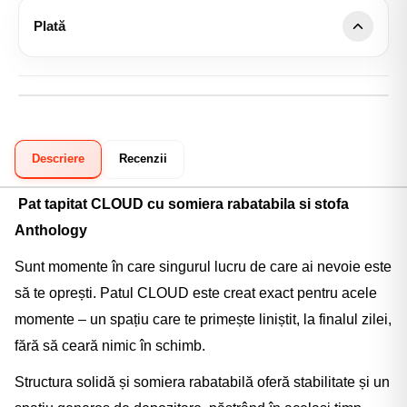
oameni și montaj gratuit, fără costuri ascunse.
Rezistența culorii la lumină: >5
Preluare retur de la domiciliu:
Echipa noastră asigură
Plată
manipularea și transportul direct din locuința
Card online:
Integral sau în rate fără dobândă (prin
dumneavoastră.
NETOPIA Payments).
Garanție 2 ani:
Acoperire integrală pentru eventuale
Ramburs:
Plata numerar sau card, direct la curier.
defecte de fabricație.
Transfer bancar:
Prin ordin de plată.
Descriere
Recenzii
Klarna:
Plata în 3 rate fără dobândă.
Pat tapitat CLOUD cu somiera rabatabila si stofa
Anthology
Sunt momente în care singurul lucru de care ai nevoie este
să te oprești. Patul CLOUD este creat exact pentru acele
momente – un spațiu care te primește liniștit, la finalul zilei,
fără să ceară nimic în schimb.
Structura solidă și somiera rabatabilă oferă stabilitate și un