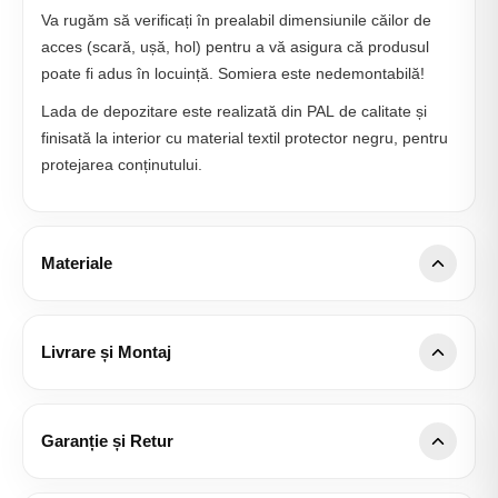
Va rugăm să verificați în prealabil dimensiunile căilor de
acces (scară, ușă, hol) pentru a vă asigura că produsul
poate fi adus în locuință. Somiera este nedemontabilă!
Lada de depozitare este realizată din PAL de calitate și
finisată la interior cu material textil protector negru, pentru
protejarea conținutului.
Materiale
Detalii țesătură Anthology Boucle
Tip țesătură: Bouclé
Livrare și Montaj
Compoziție: 100% Poliester
Acoperire națională:
Livrăm și montăm în orice localitate
Densitate: 530 g/m² ± 5%
din România, fără taxe suplimentare de kilometri.
Garanție și Retur
Cicluri Martindale: >100,000
Rezistență la scămoșare: 4
Livrare specializată:
Transport până în casă cu doi
Retur în 14 zile
, conform legislației în vigoare.