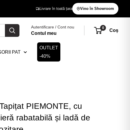
Livrare în toată țara
Vino în Showroom
Autentificare / Cont nou
0
Coș
Contul meu
OUTLET
ORII PAT
-40%
 Tapițat PIEMONTE, cu
eră rabatabilă și ladă de
ozitare