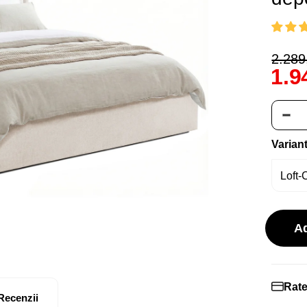
2.289,
1.9
Varian
A
Rate
Recenzii