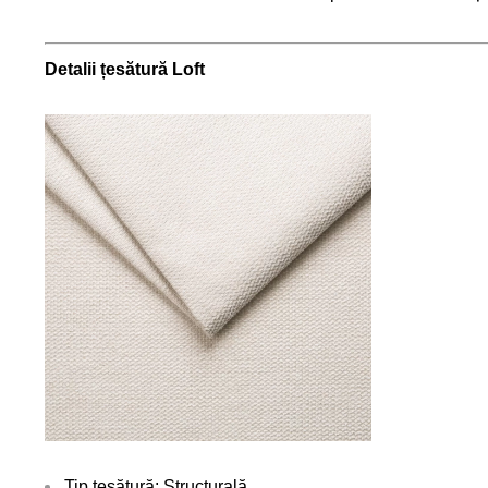
Detalii țesătură Loft
Tip țesătură: Structurală