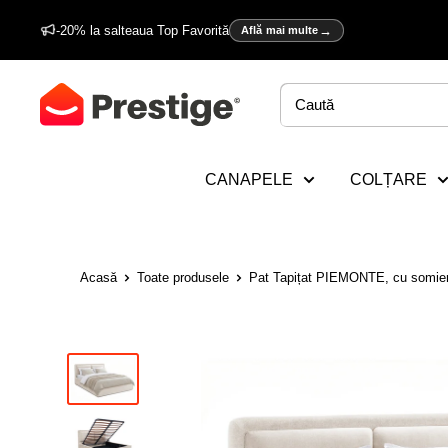
Sări
-20% la salteaua Top Favorită
Află mai multe
la
conținut
Prestige
Home
CANAPELE
COLȚARE
Acasă
Toate produsele
Pat Tapițat PIEMONTE, cu somier