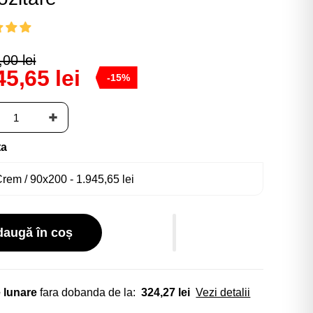
00 lei
45,65 lei
-15%
ta
daugă în coș
 lunare
fara dobanda de la:
324,27 lei
Vezi detalii