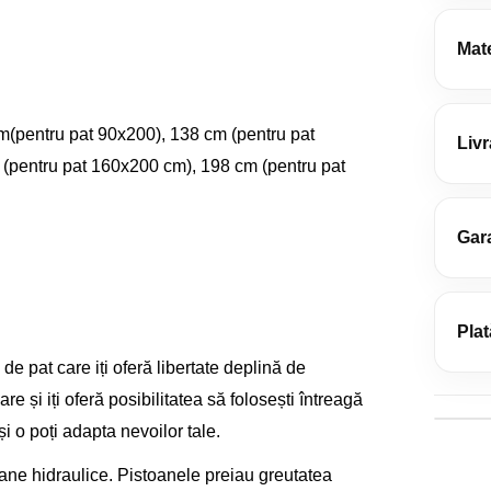
Mate
Deta
m(pentru pat 90x200), 138 cm (pentru pat
Livr
(pentru pat 160x200 cm), 198 cm (pentru pat
Acop
din 
Gara
Retu
Livr
oame
Plat
Prel
de pat care iți oferă libertate deplină de
Card
mani
 și iți oferă posibilitatea să folosești întreagă
NET
dumn
 o poți adapta nevoilor tale.
Ram
ane hidraulice. Pistoanele preiau greutatea