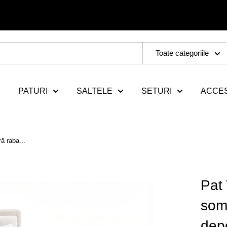
Toate categoriile
PATURI
SALTELE
SETURI
ACCES
ă raba...
Pat
somi
dep