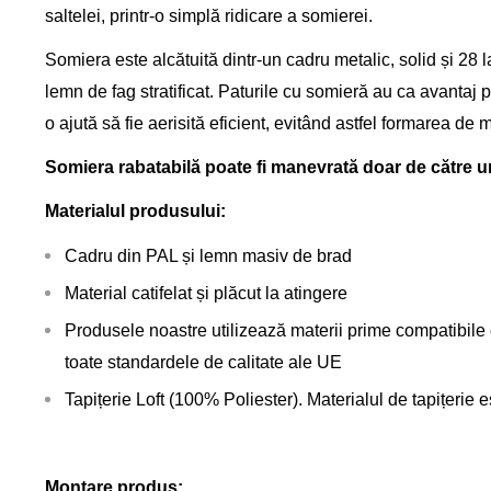
saltelei, printr-o simplă ridicare a somierei.
Somiera este alcătuită dintr-un cadru metalic, solid și 28 l
lemn de fag stratificat. Paturile cu somieră au ca avantaj 
o ajută să fie aerisită eficient, evitând astfel formarea de
Somiera rabatabilă poate fi manevrată doar de către u
Materialul produsului:
Cadru din PAL și lemn masiv de brad
Material catifelat
și plăcut la atingere
Produsele noastre utilizează materii prime compatibile
toate standardele de calitate ale UE
Tapițerie Loft (100% Poliester). Materialul de tapițeri
Montare produs: