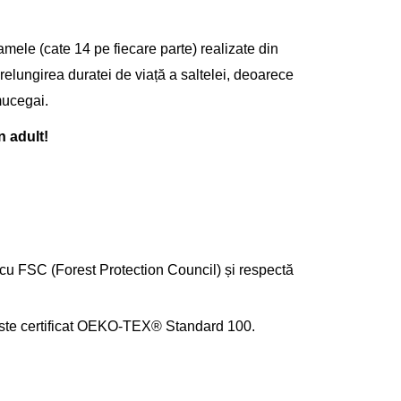
Gara
Tran
defe
Kla
amele (cate 14 pe fiecare parte) realizate din
prelungirea duratei de viață a saltelei, deoarece
 mucegai.
n adult!
 cu FSC (Forest Protection Council) și respectă
e este certificat OEKO-TEX® Standard 100.