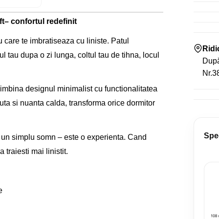
t– confortul redefinit
 care te imbratiseaza cu liniste. Patul
Rid
tau dupa o zi lunga, coltul tau de tihna, locul
După
Nr.38
imbina designul minimalist cu functionalitatea
uta si nuanta calda, transforma orice dormitor
Spec
at un simplu somn – este o experienta. Cand
raiesti mai linistit.
e