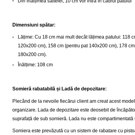
Din înălțimea saltelei, 10 cm vor intra în cadrul patului
Dimensiuni spătar:
Lățime: Cu 18 cm mai mult decât lățimea patului: 118 c
120x200 cm), 158 cm (pentru pat 140x200 cm), 178 cm 
180x200 cm).
Înălțime: 108 cm
Somieră rabatabilă și Ladă de depozitare:
Plecând de la nevoile fiecărui client am creat acest model 
organizare. Lada de depozitare este deosebit de încăpătoare
suprafață de sub somieră. Lada nu este compartimentată și
Somiera este prevăzută cu un sistem de rabatare cu pisto