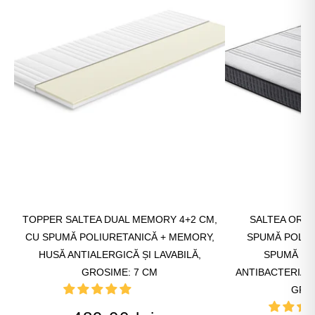
TOPPER SALTEA DUAL MEMORY 4+2 CM,
SALTEA ORIG
CU SPUMĂ POLIURETANICĂ + MEMORY,
SPUMĂ POLIU
HUSĂ ANTIALERGICĂ ȘI LAVABILĂ,
SPUMĂ CU
GROSIME: 7 CM
ANTIBACTERIAN
GRO