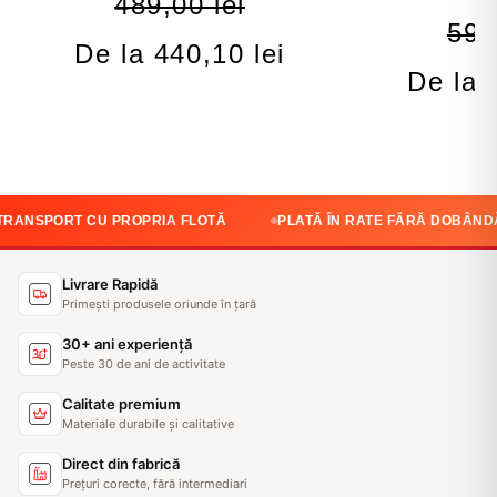
489,00 lei
599
De la 440,10 lei
De la 
U PROPRIA FLOTĂ
PLATĂ ÎN RATE FĂRĂ DOBÂNDĂ
CALI
Livrare Rapidă
Primești produsele oriunde în țară
30+ ani experiență
Peste 30 de ani de activitate
Calitate premium
Materiale durabile și calitative
Direct din fabrică
Prețuri corecte, fără intermediari