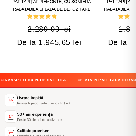
PAT TAPIȚAT PIEMONTE, CU SOMIERĂ
PAT TAPIȚAT
RABATABILĂ ȘI LADĂ DE DEPOZITARE
RABATABILĂ ȘI
2.289,00 lei
1.88
De la 1.945,65 lei
De la 1
IA FLOTĂ
PLATĂ ÎN RATE FĂRĂ DOBÂNDĂ
CALITATE GA
Livrare Rapidă
Primești produsele oriunde în țară
30+ ani experiență
Peste 30 de ani de activitate
Calitate premium
Materiale durabile și calitative