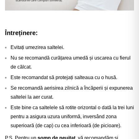
Întreținere:
Evitați umezirea saltelei.
Nu se recomandă curățarea umedă și uscarea cu fierul
de călcat.
Este recomandat să protejați salteaua cu o husă.
Se recomandă aerisirea zilnică a încăperii și expunerea
saltelei la aer curat.
Este bine ca saltelele să rotite orizontal o dată la trei luni
pentru a asigura uzura uniformă, inversând zona
superioară (de cap) cu cea inferioară (de picioare).
P.S. Pentru un
somn de neuitat
, vă recomandăm și