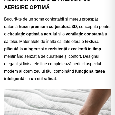
AERISIRE OPTIMĂ
Bucură-te de un somn confortabil și mereu proaspăt
datorită
husei premium cu țesătură 3D
, concepută pentru
o
circulație optimă a aerului
și o
ventilație constantă
a
saltelei. Materialele de înaltă calitate oferă o
textură
plăcută la atingere
și o
rezistență excelentă în timp
,
menținând senzația de curățenie și confort. Designul
elegant și finisajele fine completează perfect aspectul
modern al dormitorului tău, combinând
funcționalitatea
inteligentă
cu
un stil rafinat
.