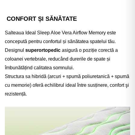
CONFORT ȘI SĂNĂTATE
Salteaua Ideal Sleep Aloe Vera Airflow Memory este
concepută pentru confortul și sănătatea spatelui tău.
Designul
superortopedic
asigură o poziție corectă a
coloanei vertebrale, reducând durerile de spate și
îmbunătățind calitatea somnului.
Structura sa hibridă (arcuri + spumă poliuretanică + spum
ă
cu memorie) oferă echilibrul ideal între susținere, confort şi
rezistenț
ă.