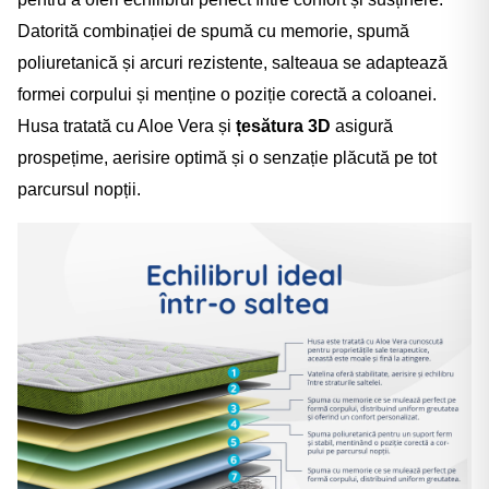
Datorită combinației de spumă cu memorie, spumă
poliuretanică și arcuri rezistente, salteaua se adaptează
formei corpului și menține o poziție corectă a coloanei.
Husa tratată cu Aloe Vera și
țesătura 3D
asigură
prospețime, aerisire optimă și o senzație plăcută pe tot
parcursul nopții.