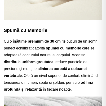
Spumă cu Memorie
Cu o
înălțime premium de 30 cm
, t
e bucuri de un somn
perfect echilibrat datorită
spumei cu memorie
care se
adaptează conturului natural al corpului. Aceasta
distribuie uniform greutatea
, reduce punctele de
presiune și menține
alinierea corectă a coloanei
vertebrale
. Oferă un nivel superior de confort, eliminând
tensiunea din umeri, spate și șolduri, pentru o
odihnă
profundă și relaxantă
în fiecare noapte.