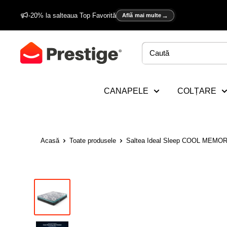
Sări
-20% la salteaua Top Favorită
Află mai multe
la
conținut
Prestige
Home
CANAPELE
COLȚARE
Acasă
Toate produsele
Saltea Ideal Sleep COOL MEMOR