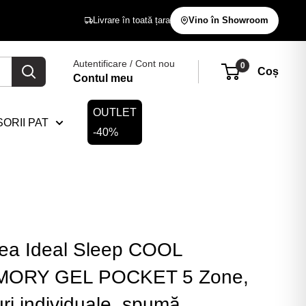
Livrare în toată țara
Vino în Showroom
Autentificare / Cont nou
0
Coș
Contul meu
OUTLET
ORII PAT
-40%
tea Ideal Sleep COOL
ORY GEL POCKET 5 Zone,
ri individuale, spumă