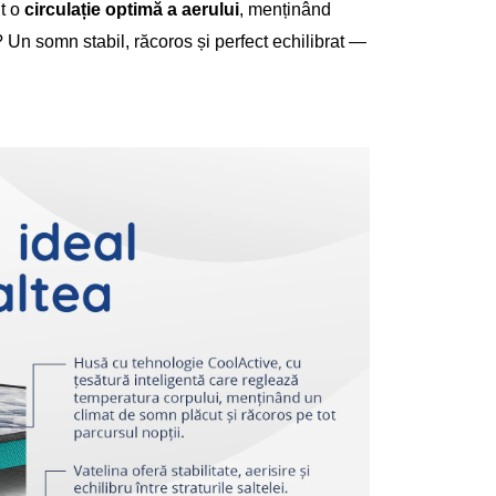
t o
circulație optimă a aerului
, menținând
? Un somn stabil, răcoros și perfect echilibrat —