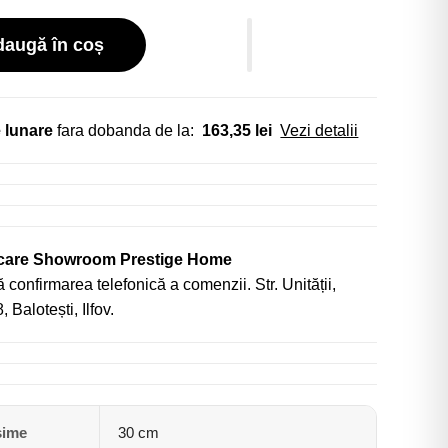
daugă în coș
 lunare
fara dobanda de la:
163,35 lei
Vezi detalii
icare Showroom Prestige Home
 confirmarea telefonică a comenzii. Str. Unității,
, Balotești, Ilfov.
sime
30 cm