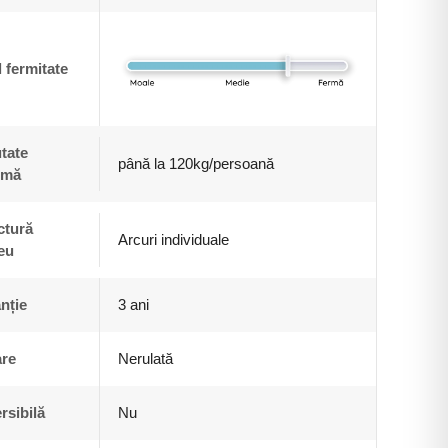
l fermitate
tate
până la 120kg/persoană
imă
ctură
Arcuri individuale
eu
nție
3 ani
are
Nerulată
rsibilă
Nu