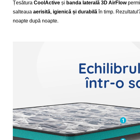
Țesătura
CoolActive
și
banda laterală 3D AirFlow
permi
salteaua
aerisită, igienică și durabilă
în timp. Rezultatul
noapte după noapte.