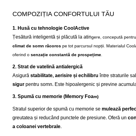
COMPOZIȚIA CONFORTULUI TĂU
1. Husă cu tehnologie CoolActive
Țesătură inteligentă și plăcută la atin
gere, concepută pentr
climat de somn răcoros
pe tot parcursul nopții. Materialul Cool
oferind o
senzație constantă de prospețime
.
2. Strat de vatelină antialergică
Asigură
stabilitate, aerisire și echilibru
între straturile s
sigur
pentru somn. Este hipoalergenic și previne acumula
3. Spumă cu memorie (Memory Foa
m)
Stratul superior de spumă cu memorie se
mulează perfec
greutatea și reducând punctele de presiune. Oferă un
con
a coloanei vertebrale
.