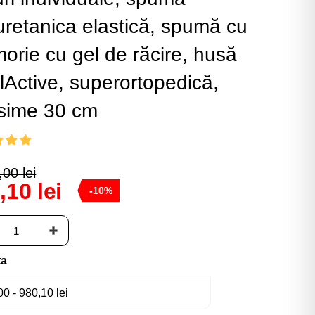
uretanica elastică, spumă cu
orie cu gel de răcire, husă
lActive, superortopedică,
sime 30 cm
00 lei
,10 lei
-10%
ta