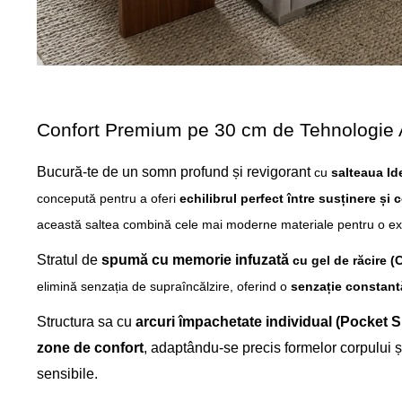
Confort Premium pe 30 cm de Tehnologie
Bucură-te de un somn profund și revigorant
cu
salteaua I
concepută pentru a oferi
echilibrul perfect între susținere și 
această saltea combină cele mai moderne materiale pentru o e
Stratul de
spumă cu memorie infuzată
cu gel de răcire 
elimină senzația de supra
încălzire, oferind o
senzație constant
Structura sa cu
arcuri împachetate individual (Pocket S
zone de confort
, adaptându-se precis formelor corpului 
sensibile.