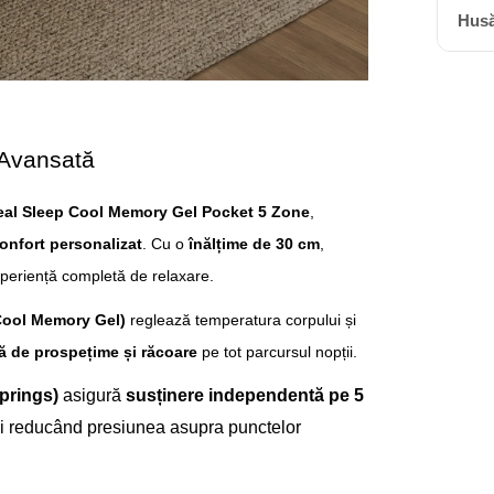
Husă
 Avansată
deal Sleep Cool Memory Gel Pocket 5 Zone
,
confort personalizat
. Cu o
înălțime de 30 c
m
,
xperiență comple
tă de relaxare.
(Cool Memory Gel)
reglează temperatura corpului și
ă de prospețime și răcoare
pe tot parcursul nopții.
prings)
asigură
susținere independentă pe 5
și reducând presiunea asupra punctelor