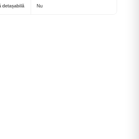
Γ
 detașabilă
Nu