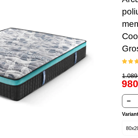
poli
mem
Coo
Gro
1.089,
980
Varian