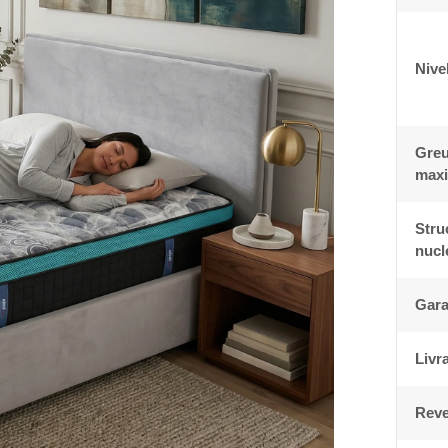
Nive
Greu
max
Stru
nucl
Gara
Livr
Reve