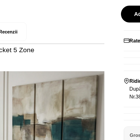
A
Recenzii
Rate
cket 5 Zone
Rid
După
Nr.38
Gro