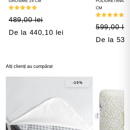
GROSIME 19 CM
POLIURETANICĂ 
CM
489,00 lei
599,00 lei
De la 440,10 lei
De la 539
Alți clienți au cumpărat
-10%