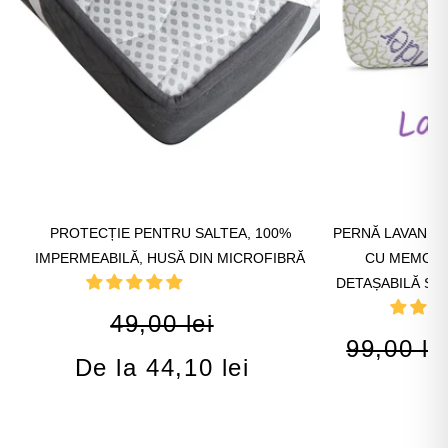
PROTECȚIE PENTRU SALTEA, 100%
PERNĂ LAVANDE
IMPERMEABILĂ, HUSĂ DIN MICROFIBRĂ
CU MEMORIE
DETAȘABILĂ ȘI 
49,00 lei
99,00 le
De la 44,10 lei