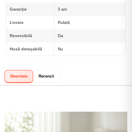
Garanție
3 ani
Livrare
Rulată
Reversibilă
Da
Husă detașabilă
Nu
Descriere
Recenzii