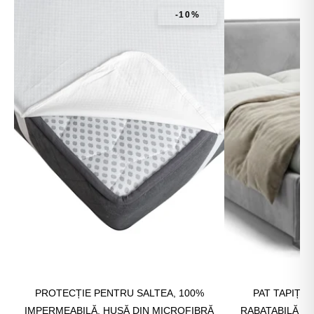
-10%
PROTECȚIE PENTRU SALTEA, 100%
PAT TAPIȚAT
IMPERMEABILĂ, HUSĂ DIN MICROFIBRĂ
RABATABILĂ ȘI