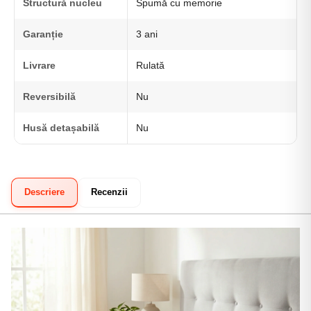
Structură nucleu
Spumă cu memorie
Garanție
3 ani
Livrare
Rulată
Reversibilă
Nu
Husă detașabilă
Nu
Descriere
Recenzii