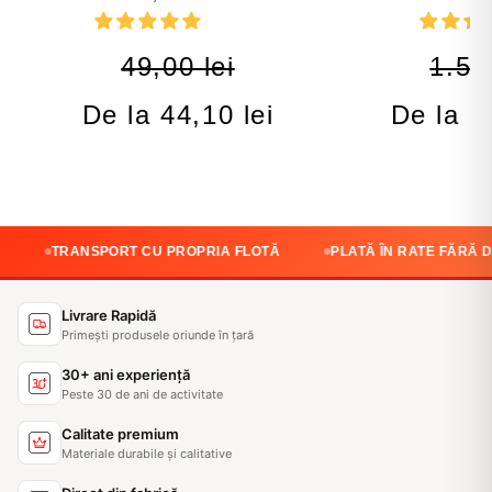
49,00 lei
1.59
De la 44,10 lei
De la 1
RT CU PROPRIA FLOTĂ
PLATĂ ÎN RATE FĂRĂ DOBÂNDĂ
Livrare Rapidă
Primești produsele oriunde în țară
30+ ani experiență
Peste 30 de ani de activitate
Calitate premium
Materiale durabile și calitative