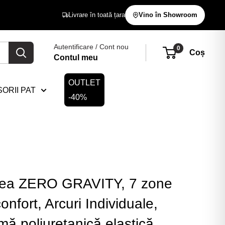
Livrare în toată țara
Vino în Showroom
Autentificare / Cont nou
0
Coș
Contul meu
OUTLET
ORII PAT
-40%
tea ZERO GRAVITY, 7 zone
onfort, Arcuri Individuale,
ă poliuretanică elastică,