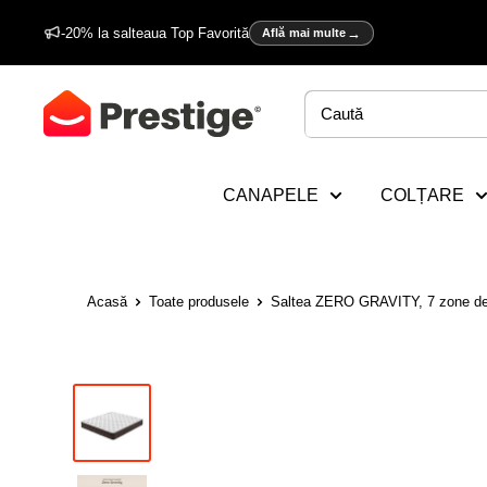
Sări
-20% la salteaua Top Favorită
Află mai multe
la
conținut
Prestige
Home
CANAPELE
COLȚARE
Acasă
Toate produsele
Saltea ZERO GRAVITY, 7 zone de 