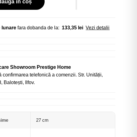
daugă în coș
 lunare
fara dobanda de la:
133,35 lei
Vezi detalii
icare Showroom Prestige Home
 confirmarea telefonică a comenzii. Str. Unității,
, Balotești, Ilfov.
sime
27 cm