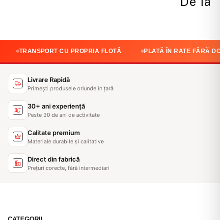
De la 
NSPORT CU PROPRIA FLOTĂ
PLATĂ ÎN RATE FĂRĂ DOBÂNDĂ
Livrare Rapidă
Primești produsele oriunde în țară
30+ ani experiență
Peste 30 de ani de activitate
Calitate premium
Materiale durabile și calitative
Direct din fabrică
Prețuri corecte, fără intermediari
CATEGORII