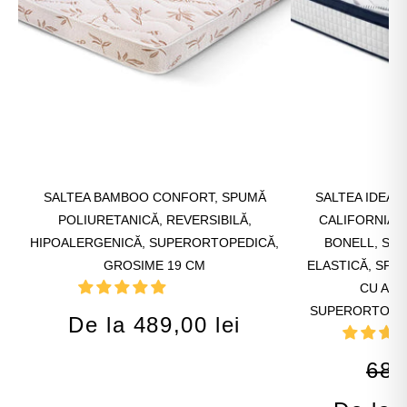
SALTEA BAMBOO CONFORT, SPUMĂ
SALTEA IDEAL
POLIURETANICĂ, REVERSIBILĂ,
CALIFORNIA 
HIPOALERGENICĂ, SUPERORTOPEDICĂ,
BONELL, SP
GROSIME 19 CM
ELASTICĂ, SPU
CU AER
SUPERORTOPED
De la 489,00 lei
689