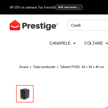
Sări
-20% la salteaua Top Favorită
Află mai multe
la
conținut
Prestige
Home
CANAPELE
COLȚARE
Acasă
Toate produsele
Taburet PIXEL 34 x 34 x 46 cm