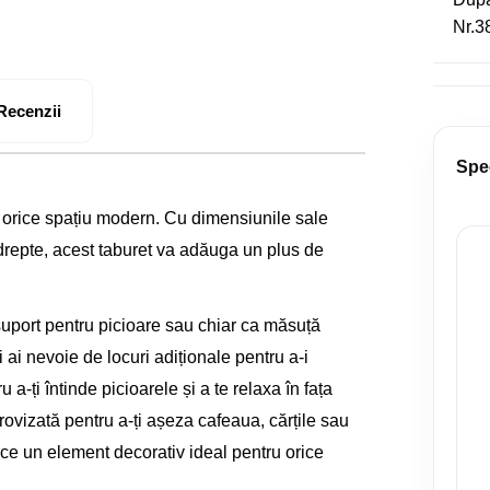
Nr.38
Recenzii
Spec
 în orice spațiu modern. Cu dimensiunile sale
repte, acest taburet va adăuga un plus de
 suport pentru picioare sau chiar ca măsuță
și ai nevoie de locuri adiționale pentru a-i
 a-ți întinde picioarele și a te relaxa în fața
ovizată pentru a-ți așeza cafeaua, cărțile sau
face un element decorativ ideal pentru orice