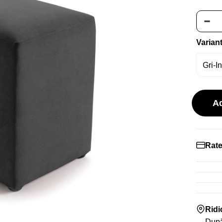
Varian
A
Rate
Rid
După