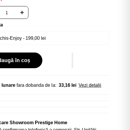
ta
daugă în coș
 lunare
fara dobanda de la:
33,16 lei
Vezi detalii
icare Showroom Prestige Home
 confirmarea telefonică a comenzii. Str. Unității,