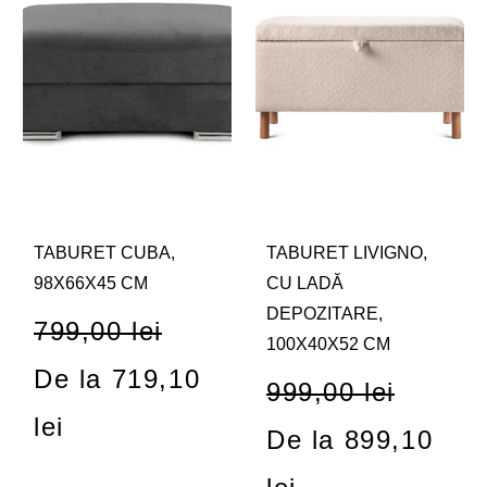
TABURET CUBA,
TABURET LIVIGNO,
98X66X45 CM
CU LADĂ
DEPOZITARE,
799,00 lei
100X40X52 CM
De la 719,10
999,00 lei
lei
De la 899,10