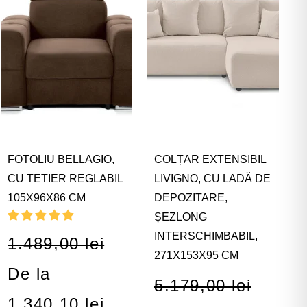
FOTOLIU BELLAGIO,
COLȚAR EXTENSIBIL
CU TETIER REGLABIL
LIVIGNO, CU LADĂ DE
105X96X86 CM
DEPOZITARE,
ȘEZLONG
INTERSCHIMBABIL,
1.489,00 lei
271X153X95 CM
De la
5.179,00 lei
1.340,10 lei