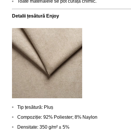
Toate materialele se pot curăța chimic.
Detalii țesătură Enjoy
Tip țesătură: Pluș
Compoziție: 92% Poliester; 8% Naylon
Densitate: 350 g/m² ± 5%