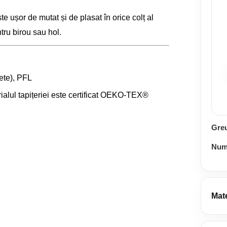
te ușor de mutat și de plasat în orice colț al
entru birou sau hol.
ete), PFL
ialul tapițeriei este certificat OEKO-TEX®
Gre
Numă
Mate
Deta