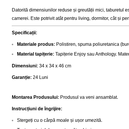
Datorită dimensiunilor reduse și greutății mici, taburetul es
camerei. Este potrivit atât pentru living, dormitor, cât și p
Specificații:
Materiale produs:
Polistiren, spuma poliuretanica (bur
Material tapițerie:
Tapițerie Enjoy sau Anthology. Mater
Dimensiuni:
34 x 34 x 46 cm
Garanție:
24 Luni
Montarea Produsului:
Produsul va veni ansamblat.
Instrucțiuni de îngrijire:
Stergeți cu o cârpă moale și ușor umezită.