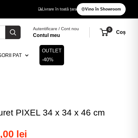
Livrare în toată țara
Vino în Showroom
Autentificare / Cont nou
0
Coș
Contul meu
OUTLET
ORII PAT
-40%
uret PIXEL 34 x 34 x 46 cm
,00 lei