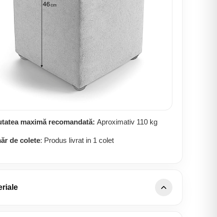
utatea maximă recomandată:
Aproximativ 110 kg
r de colete
: Produs livrat in 1 colet
riale
lii țesătură Enjoy