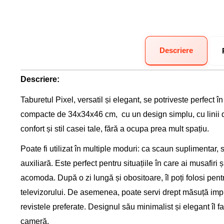
Descriere
Descriere:
Taburetul Pixel, versatil și elegant, se potriveste perfect
compacte de 34x34x46 cm, cu un design simplu, cu linii d
confort și stil casei tale, fără a ocupa prea mult spațiu.
Poate fi utilizat în multiple moduri: ca scaun suplimentar,
auxiliară. Este perfect pentru situațiile în care ai musafiri 
acomoda. După o zi lungă și obositoare, îl poți folosi pentru
televizorului. De asemenea, poate servi drept măsuță impr
revistele preferate. Designul său minimalist și elegant îl 
cameră.