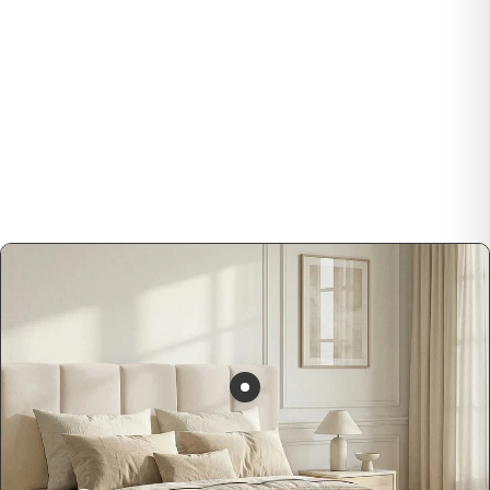
Alege colțare moderne din catifea sau stofă pentru un
living spațios.
Vezi Colecția