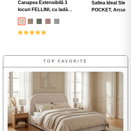
vânzare
vânzare
Canapea Extensibilă 3
Saltea Ideal Sle
locuri FELLINI, cu ladă
POCKET, Arcuri
depozitare, 243x108x90 cm
individuale, spu
Crem-Tilia
Bej-Tilia
Verde-Olive-Tilia
Roz-Tilia
Gri-Deschis-Tilia
poliuretanică în st
superortopedică,
25 cm
TOP FAVORITE