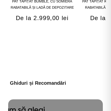
PAT TAPIȚAT BUMBLE, CU SOMIERĂ
PAT TAPIȚAT KE
RABATABILĂ ȘI LADĂ DE DEPOZITARE
RABATABILĂ ȘI
De la 2.999,00 lei
De la 2
Ghiduri și Recomandări