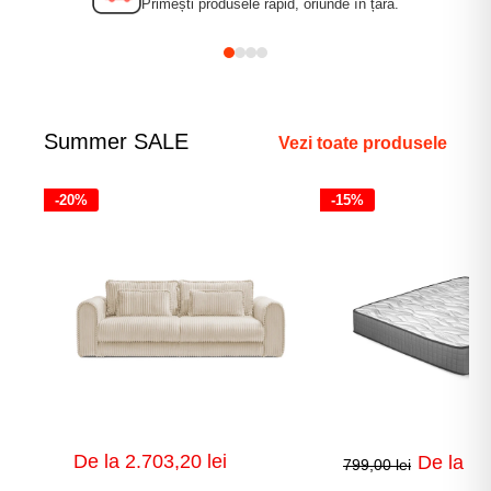
Primești produsele rapid, oriunde în țară.
Summer SALE
Vezi toate produsele
-20%
-15%
Preț
De la 2.703,20 lei
Preț
De la 67
799,00 lei
de
de