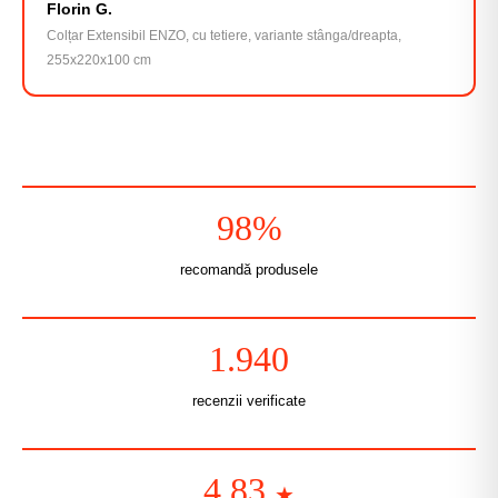
Florin G.
Colțar Extensibil ENZO, cu tetiere, variante stânga/dreapta,
255x220x100 cm
98%
recomandă produsele
1.940
recenzii verificate
4.83
★