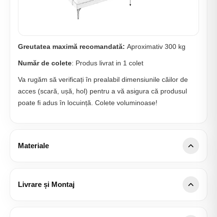
Greutatea maximă recomandată:
Aproximativ 300 kg
Număr de colete
: Produs livrat in 1 colet
Va rugăm să verificați în prealabil dimensiunile căilor de
acces (scară, ușă, hol) pentru a vă asigura că produsul
poate fi adus în locuință. Colete voluminoase!
Materiale
Detalii țesătură Mystery
Tip țesătură: Structural
Livrare și Montaj
Compoziție: 92% Poliester; 8% Naylon
Acoperire națională:
Livrăm și montăm în orice localitate
Densitate: 350 g/m² ± 5%