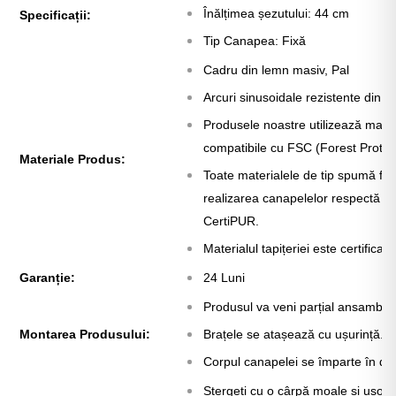
Înălțimea șezutului: 44 cm
Specificații:
Tip Canapea: Fixă
Cadru din lemn masiv, Pal
Arcuri sinusoidale rezistente din oț
Produsele noastre utilizează mater
compatibile cu FSC (Forest Protec
Materiale Produs:
Toate materialele de tip spumă folo
realizarea canapelelor respectă s
CertiPUR.
Materialul tapițeriei este certificat
Garanție:
24 Luni
Produsul va veni parțial ansamblat
Montarea Produsului:
Brațele se atașează cu ușurință.
Corpul canapelei se împarte în do
Stergeți cu o cârpă moale și ușor 