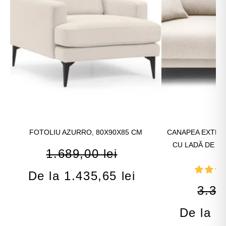
FOTOLIU AZURRO, 80X90X85 CM
CANAPEA EXTENSI
CU LADĂ DE DE
1.689,00 lei
De la 1.435,65 lei
3.37
De la 3