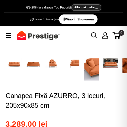
Sări
-20% la salteaua Top Favorită
Află mai multe
la
Livrare în toată țara
Vino în Showroom
conținut
0
Prestige
Home
Canapea Fixă AZURRO, 3 locuri,
205x90x85 cm
3.289,00 lei