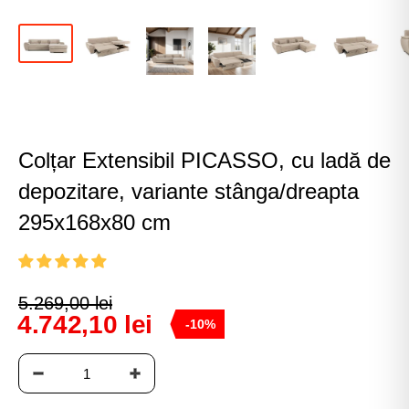
Colțar Extensibil PICASSO, cu ladă de
depozitare, variante stânga/dreapta
295x168x80 cm
5.269,00 lei
4.742,10 lei
-10%