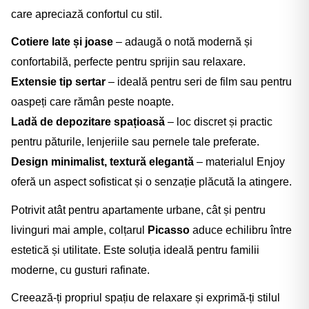
care apreciază confortul cu stil.
Cotiere late și joase
– adaugă o notă modernă și
confortabilă, perfecte pentru sprijin sau relaxare.
Extensie tip sertar
– ideală pentru seri de film sau pentru
oaspeți care rămân peste noapte.
Ladă de depozitare spațioasă
– loc discret și practic
pentru păturile, lenjeriile sau pernele tale preferate.
Design minimalist, textură elegantă
– materialul Enjoy
oferă un aspect sofisticat și o senzație plăcută la atingere.
Potrivit atât pentru apartamente urbane, cât și pentru
livinguri mai ample, colțarul
Picasso
aduce echilibru între
estetică și utilitate. Este soluția ideală pentru familii
moderne, cu gusturi rafinate.
Creează-ți propriul spațiu de relaxare și exprimă-ți stilul