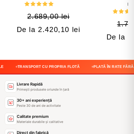
DE
2.689,00 lei
1.78
De la 2.420,10 lei
De la 1
TRANSPORT CU PROPRIA FLOTĂ
PLATĂ ÎN RATE FĂRĂ DOBÂND
Livrare Rapidă
Primești produsele oriunde în țară
30+ ani experiență
Peste 30 de ani de activitate
Calitate premium
Materiale durabile și calitative
Direct din fabrică