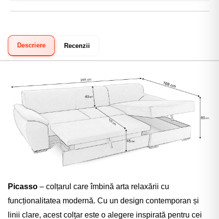
NETOPIA Payments).
Garanție 2 ani:
Acoperire integrală pentru eventuale
Ramburs:
Plata numerar sau card, direct la curier.
defecte de fabricație.
Transfer bancar:
Prin ordin de plată.
Descriere
Recenzii
Klarna:
Plata în 3 rate fără dobândă.
Picasso
– colțarul care îmbină arta relaxării cu
funcționalitatea modernă. Cu un design contemporan și
linii clare, acest colțar este o alegere inspirată pentru cei