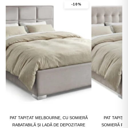
-10%
PAT TAPIȚAT MELBOURNE, CU SOMIERĂ
PAT TAPIȚA
RABATABILĂ ȘI LADĂ DE DEPOZITARE
SOMIERĂ RAB