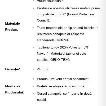
Γ
Arcuri sinusoidale
Produsele noastre utilizează materii prime
compatibile cu FSC (Forest Protection
Council).
Materiale
Toate materialele de tip spumă folosite în
Produs:
realizarea canapelelor respectă
standardele CertiPUR.
Tapițerie Enjoy (92% Poliester; 8%
Naylon). Materialul tapițeriei este
certificat
OEKO-TEX®
Garanție:
24 Luni
Produsul va veni parțial ansamblat.
Montarea
Brațele se atașează cu ușurință.
Produsului:
Corpul canapelei se împarte în două
bucăți.