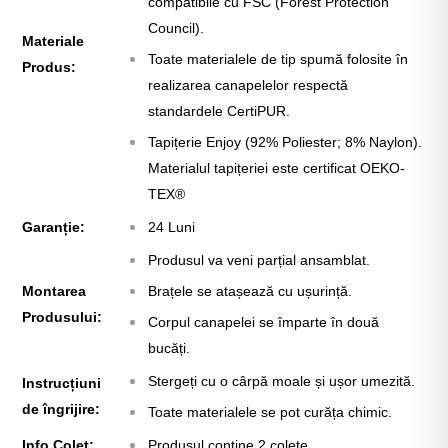
compatibile cu FSC (Forest Protection
Council).
Materiale
Toate materialele de tip spumă folosite în
Produs:
realizarea canapelelor respectă
standardele CertiPUR.
Tapițerie Enjoy (92% Poliester; 8% Naylon).
Materialul tapițeriei este certificat
OEKO-
TEX®
Garanție:
24 Luni
Produsul va veni parțial ansamblat.
Montarea
Brațele se atașează cu ușurință.
Produsului:
Corpul canapelei se împarte în două
bucăți.
Stergeți cu o cârpă moale și ușor umezită.
Instrucțiuni
de îngrijire:
Toate materialele se pot curăța chimic.
Info Colet:
Produsul conține 2 colete