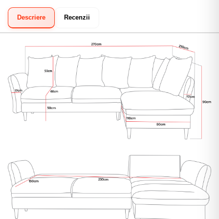
Transfer bancar:
Prin ordin de plată.
Descriere
Recenzii
Klarna:
Plata în 3 rate fără dobândă.