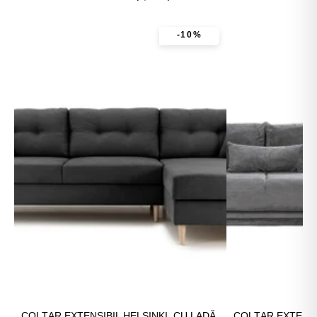
-10%
COLȚAR EXTENSIBIL HELSINKI, CU LADĂ
COLȚAR EXTENSI