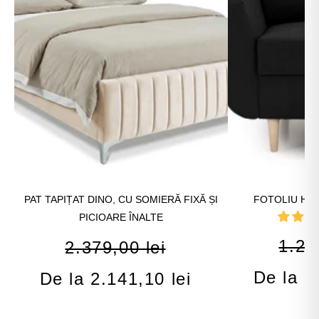
PAT TAPIȚAT DINO, CU SOMIERĂ FIXĂ ȘI
FOTOLIU HEL
PICIOARE ÎNALTE
1.28
2.379,00 lei
De la 1
De la 2.141,10 lei