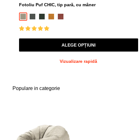
Fotoliu Puf CHIC, tip pară, cu mâner
vânzare
Bej-Fjord
Gri-Fjord
Verde-Fjord
Galben-Mustar-Fjord
Rosu-Fjord
ALEGE OPȚIUNI
Vizualizare rapidă
Populare in categorie