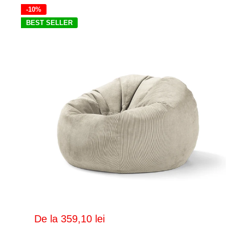
-10%
BEST SELLER
Preț
De la 359,10 lei
de