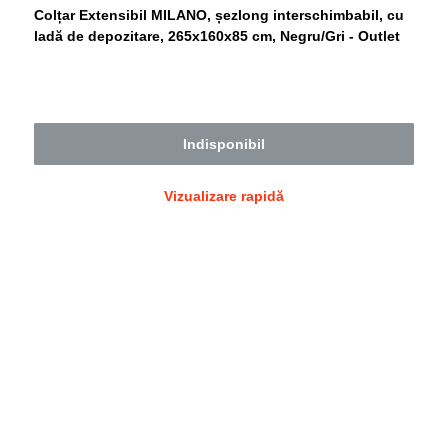
Colțar Extensibil MILANO, șezlong interschimbabil, cu
vânzare
ladă de depozitare, 265x160x85 cm, Negru/Gri - Outlet
Indisponibil
Vizualizare rapidă