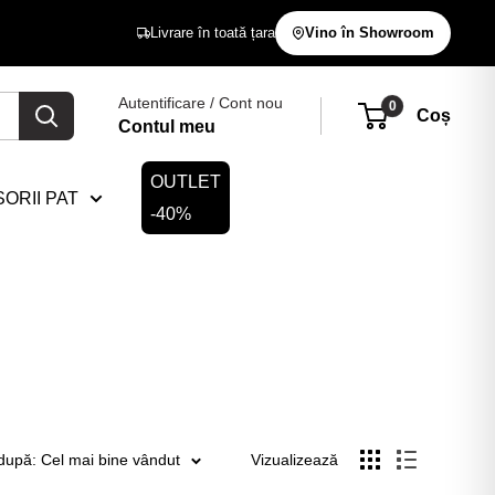
Livrare în toată țara
Vino în Showroom
Autentificare / Cont nou
0
Coș
Contul meu
OUTLET
ORII PAT
-40%
după: Cel mai bine vândut
Vizualizează