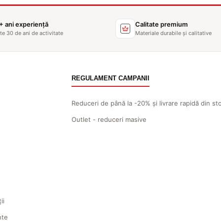
+ ani experiență
Calitate premium
te 30 de ani de activitate
Materiale durabile și calitative
REGULAMENT CAMPANII
Reduceri de până la -20% și livrare rapidă din st
Outlet - reduceri masive
ii
nte