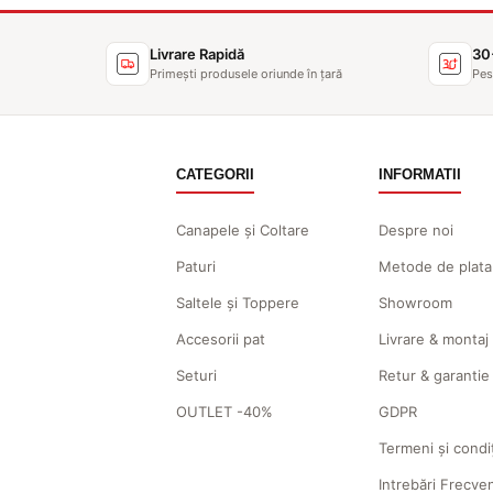
Livrare Rapidă
30
Primești produsele oriunde în țară
Pes
CATEGORII
INFORMATII
Canapele și Coltare
Despre noi
Paturi
Metode de plata
Saltele și Toppere
Showroom
Accesorii pat
Livrare & montaj
Seturi
Retur & garantie
OUTLET -40%
GDPR
Termeni și condiț
Intrebări Frecve