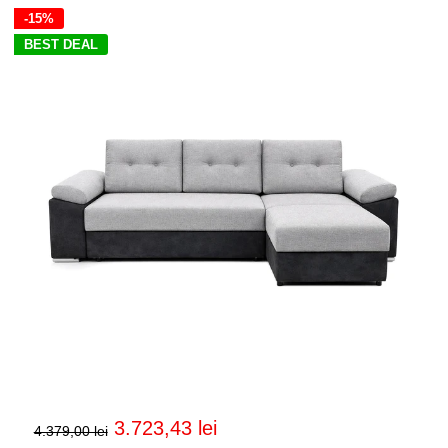
-15%
BEST DEAL
Preț
3.723,43 lei
4.379,00 lei
de