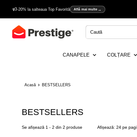
Sări
-20% la salteaua Top Favorită
Află mai multe
la
conținut
Prestige
Home
CANAPELE
COLȚARE
Acasă
BESTSELLERS
BESTSELLERS
Se afișează 1 - 2 din 2 produse
Afișează: 24 pe pag