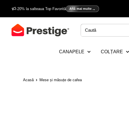
Sări
-20% la salteaua Top Favorită
Află mai multe
la
conținut
Prestige
Home
CANAPELE
COLȚARE
Acasă
Mese și măsuțe de cafea