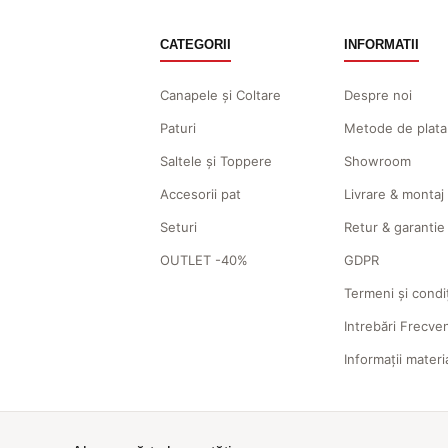
CATEGORII
INFORMATII
Canapele și Coltare
Despre noi
Paturi
Metode de plata
Saltele și Toppere
Showroom
Accesorii pat
Livrare & montaj
Seturi
Retur & garantie
OUTLET -40%
GDPR
Termeni și condiț
Intrebări Frecve
Informații materi