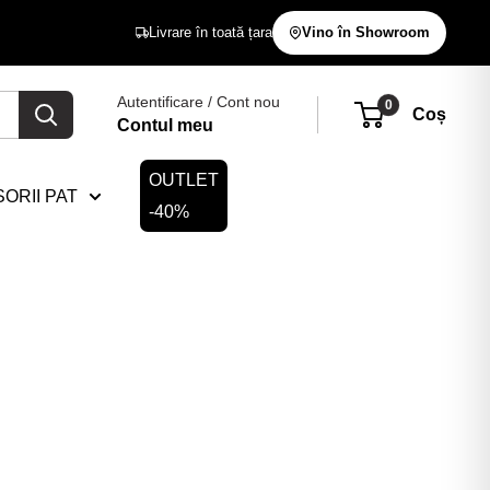
Livrare în toată țara
Vino în Showroom
Autentificare / Cont nou
0
Coș
Contul meu
OUTLET
ORII PAT
-40%