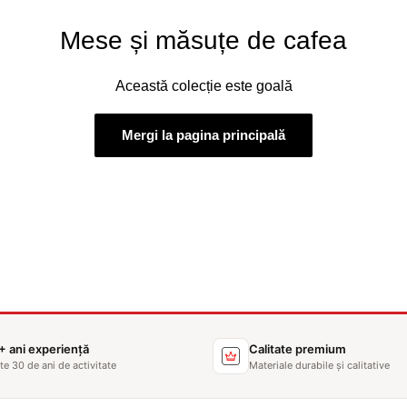
Mese și măsuțe de cafea
Această colecție este goală
Mergi la pagina principală
+ ani experiență
Calitate premium
te 30 de ani de activitate
Materiale durabile și calitative