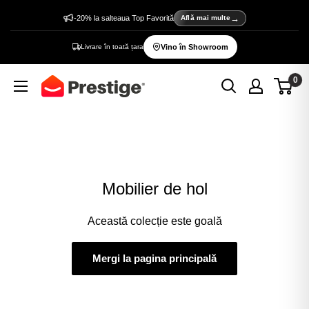
Sări
-20% la salteaua Top Favorită
Află mai multe
la
Livrare în toată țara
Vino în Showroom
conținut
0
Prestige
Home
Mobilier de hol
Această colecție este goală
Mergi la pagina principală