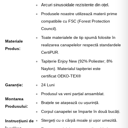
Arcuri sinusoidale rezistente din oțel.
Produsele noastre utilizează materii prime
compatibile cu FSC (Forest Protection
Council).
Toate materialele de tip spumă folosite în
Materiale
realizarea canapelelor respectă standardele
Produs:
CertiPUR.
Tapițerie Enjoy New (92% Poliester; 8%
Naylon). Materialul tapițeriei este
certificat OEKO-TEX®
Garanție:
24 Luni
Produsul va veni parțial ansamblat.
Montarea
Brațele se atașează cu ușurință.
Produsului:
Corpul canapelei se împarte în două bucăți.
Stergeți cu o cârpă moale și ușor umezită.
Instrucțiuni de