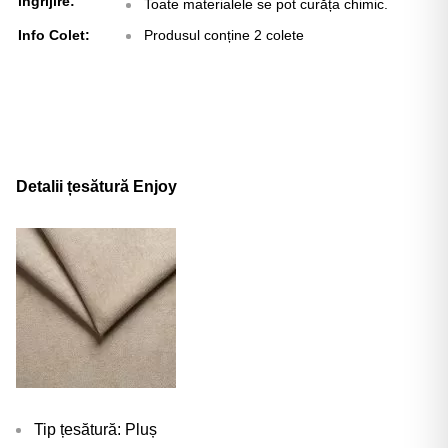
Γ
îngrijire:
Toate materialele se pot curăța chimic.
Info Colet:
Produsul conține 2 colete
Detalii țesătură Enjoy
Tip țesătură: Pluș