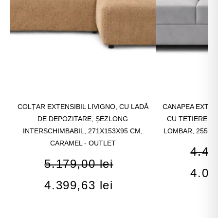
COLȚAR EXTENSIBIL LIVIGNO, CU LADĂ
CANAPEA EXTENS
DE DEPOZITARE, ȘEZLONG
CU TETIERE R
INTERSCHIMBABIL, 271X153X95 CM,
LOMBAR, 255X97
CARAMEL - OUTLET
4.46
5.179,00 lei
4.02
4.399,63 lei