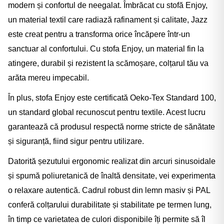
modern și confortul de neegalat. Îmbrăcat cu stofă Enjoy,
un material textil care radiază rafinament și calitate, Jazz
este creat pentru a transforma orice încăpere într-un
sanctuar al confortului. Cu stofa Enjoy, un material fin la
atingere, durabil și rezistent la scămoșare, colțarul tău va
arăta mereu impecabil.
În plus, stofa Enjoy este certificată Oeko-Tex Standard 100,
un standard global recunoscut pentru textile. Acest lucru
garantează că produsul respectă norme stricte de sănătate
și siguranță, fiind sigur pentru utilizare.
Datorită șezutului ergonomic realizat din arcuri sinusoidale
și spumă poliuretanică de înaltă densitate, vei experimenta
o relaxare autentică. Cadrul robust din lemn masiv și PAL
conferă colțarului durabilitate și stabilitate pe termen lung,
în timp ce varietatea de culori disponibile îți permite să îl