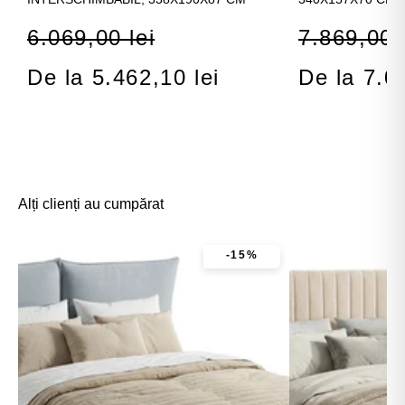
6.069,00 lei
7.869,00 l
De la 5.462,10 lei
De la 7.0
Alți clienți au cumpărat
-15%