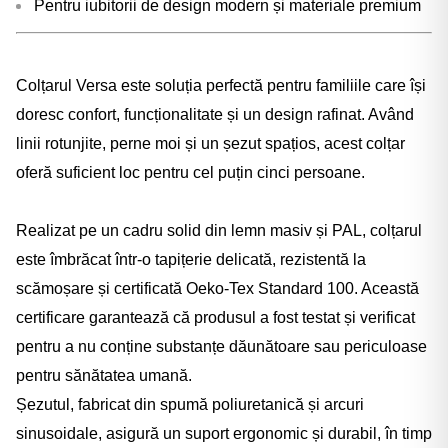
Pentru iubitorii de design modern și materiale premium
Colțarul Versa este soluția perfectă pentru familiile care își
doresc confort, funcționalitate și un design rafinat. Având
linii rotunjite, perne moi și un șezut spațios, acest colțar
oferă suficient loc pentru cel puțin cinci persoane.
Realizat pe un cadru solid din lemn masiv și PAL, colțarul
este îmbrăcat într-o tapițerie delicată, rezistentă la
scămoșare și certificată Oeko-Tex Standard 100. Această
certificare garantează că produsul a fost testat și verificat
pentru a nu conține substanțe dăunătoare sau periculoase
pentru sănătatea umană.
Șezutul, fabricat din spumă poliuretanică și arcuri
sinusoidale, asigură un suport ergonomic și durabil, în timp