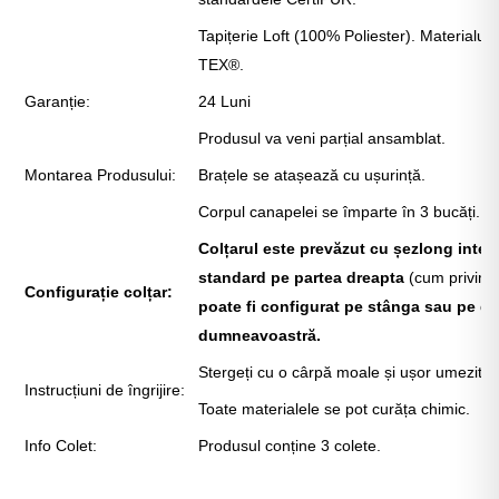
Tapițerie Loft (100% Poliester). Materialul t
TEX®.
Garanție:
24 Luni
Produsul va veni parțial ansamblat.
Montarea Produsului:
Brațele se atașează cu ușurință.
Corpul canapelei se împarte în 3 bucăți.
Colțarul este prevăzut cu șezlong inters
standard pe partea dreapta
(cum privim d
Configurație colțar:
poate fi configurat pe stânga sau pe dr
dumneavoastră.
Stergeți cu o cârpă moale și ușor umezită.
Instrucțiuni de îngrijire:
Toate materialele se pot curăța chimic.
Info Colet:
Produsul conține 3 colete.