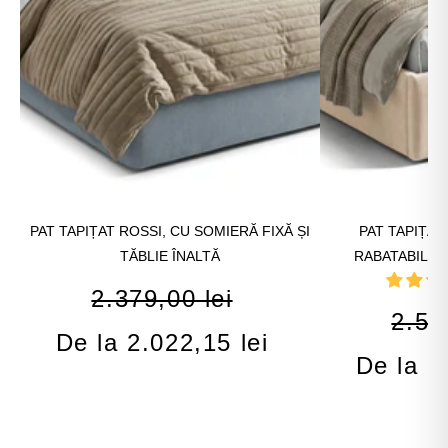
PAT TAPIȚAT ROSSI, CU SOMIERĂ FIXĂ ȘI
PAT TAPIȚAT
TĂBLIE ÎNALTĂ
RABATABILĂ 
2.379,00 lei
2.57
De la 2.022,15 lei
De la 2