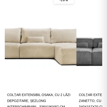
-10%
COLȚAR EXTENSIBIL OSAKA, CU 2 LĂZI
COLȚAR EXTENSI
DEPOZITARE, ȘEZLONG
ZANETTO, CU LA
INTERSCHIMBABIL, 338X190X87 CM
340X157X70 CM