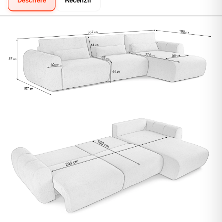
Descriere
Recenzii
TBI Bank:
Rate flexibile online, cu aprobare rapidă.