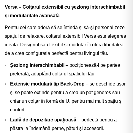
Versa – Colțarul extensibil cu șezlong interschimbabil
și modularitate avansată
Pentru cei care adoră să se întindă și să-și personalizeze
spațiul de relaxare, colțarul extensibil Versa este alegerea
ideală. Designul său flexibil și modular îți oferă libertatea
de a crea configurația perfectă pentru livingul tău.
Șezlong interschimbabil
– poziționează-l pe partea
preferată, adaptând colțarul spațiului tău.
Extensie modulară tip Back-Drop
– se deschide ușor
și se poate extinde pentru a crea un pat generos sau
chiar un colțar în formă de U, pentru mai mult spațiu și
confort.
Ladă de depozitare spațioasă
– perfectă pentru a
păstra la îndemână perne, pături și accesorii.