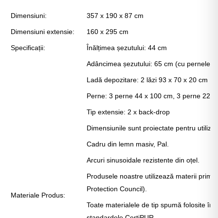
Γ
Dimensiuni:
357 x 190 x 87 cm
Dimensiuni extensie:
160 x 295 cm
Specificații:
Înălțimea șezutului: 44 cm
Adâncimea șezutului: 65 cm (cu pernele ma
Ladă depozitare: 2 lăzi 93 x 70 x 20 cm
Perne: 3 perne 44 x 100 cm, 3 perne 22 x
Tip extensie: 2 x back-drop
Dimensiunile sunt proiectate pentru utiliz
Cadru din lemn masiv, Pal.
Arcuri sinusoidale rezistente din oțel.
Produsele noastre utilizează materii prime
Protection Council).
Materiale Produs:
Toate materialele de tip spumă folosite în 
standardele CertiPUR.