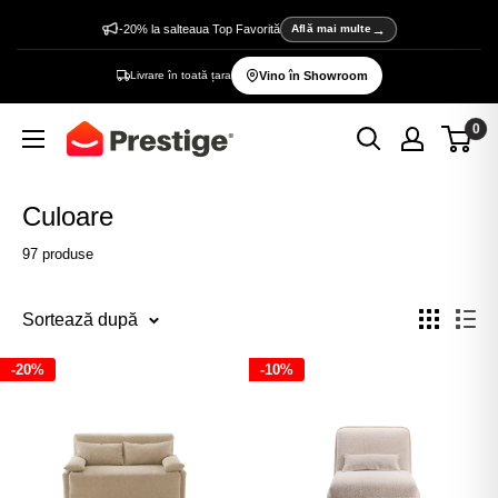
Sări
-20% la salteaua Top Favorită
Află mai multe
la
Livrare în toată țara
Vino în Showroom
conținut
0
Prestige
Home
Culoare
97 produse
Sortează după
-20%
-10%