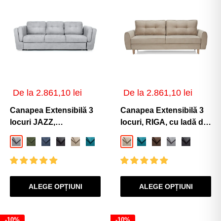
Preț
Preț
De la 2.861,10 lei
De la 2.861,10 lei
de
de
vânzare
vânzare
Canapea Extensibilă 3
Canapea Extensibilă 3
locuri JAZZ,
locuri, RIGA, cu ladă de
250x105x90 cm
depozitare, 229x90x90
Gri-Deschis-Enjoy
Verde-Enjoy
Albastru-Inchis-Enjoy
Gri-Inchis-Enjoy
Bej-Enjoy
Turcoaz-Enjoy
Bej-Enjoy
Turcoaz-Enjoy
Maro-Enjoy
Gri-Enjoy
Gri-Inchis-
cm
ALEGE OPȚIUNI
ALEGE OPȚIUNI
-10%
-10%