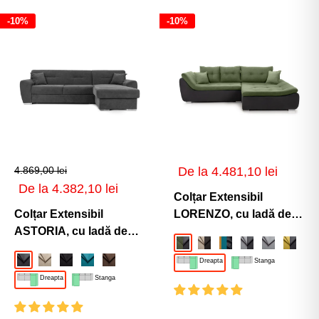
-10%
-10%
Preț
4.869,00 lei
De la 4.481,10 lei
de
Preț
De la 4.382,10 lei
vânzare
Colțar Extensibil
de
vânzare
Colțar Extensibil
LORENZO, cu ladă de
ASTORIA, cu ladă de
depozitare, variante
Verde-Gri-Inchis-Enjoy
Bej-Cafeniu-Enjoy
Mango-Turcoaz-Neg
Gri-Deschis-Gri
Gri-Deschi
Galben
depozitare, variante
stânga/dreapta
Gri-Inchis-Enjoy
Bej-Enjoy
Negru-Enjoy
Turcoaz-Enjoy
Maro-Enjoy
Dreapta
Stanga
stânga/dreapta
280x180x70 cm
Dreapta
Stanga
281x168x85 cm