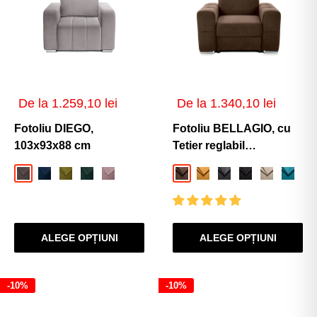
Preț
Preț
De la 1.259,10 lei
De la 1.340,10 lei
de
de
vânzare
vânzare
Fotoliu DIEGO,
Fotoliu BELLAGIO, cu
103x93x88 cm
Tetier reglabil
105x96x86 cm
Gri-Velluto
Albastru-Velluto
Verde-Olive-Velluto
Verde-Padure-Velluto
Roz-Velluto
Maro-Enjoy
Mango-Enjoy
Gri-Inchis-Enjoy
Negru-Enjoy
Bej-Enjoy
Turcoa
Gr
ALEGE OPȚIUNI
ALEGE OPȚIUNI
-10%
-10%