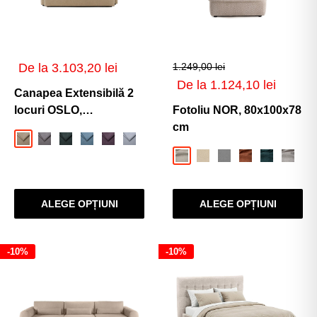
Preț
De la 3.103,20 lei
1.249,00 lei
de
Preț
De la 1.124,10 lei
vânzare
Canapea Extensibilă 2
de
vânzare
locuri OSLO,
Fotoliu NOR, 80x100x78
154x122x90 cm
cm
Bej-Loft
Gri-Inchis-Loft
Verde-Inchis-Loft
Albastru-Loft
Violet-Loft
Gri-Deschis-Loft
Crem-Anthology
Crem-Sven
Silver-Sven
Caramiziu-Anth
Turcoaz-An
Gri-Arg
Ve
ALEGE OPȚIUNI
ALEGE OPȚIUNI
-10%
-10%