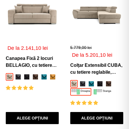
Preț
De la 2.141,10 lei
5.779,00 lei
de
Preț
De la 5.201,10 lei
vânzare
Canapea Fixă 2 locuri
de
vânzare
BELLAGIO, cu tetiere
Colțar Extensibil CUBA,
reglabile, 205x100x100
cu tetiere reglabile,
Bej-Enjoy
Gri-Inchis-Enjoy
Negru-Enjoy
Maro-Enjoy
Turcoaz-Enjoy
Mango-Enjoy
Gri-Deschis-Enjoy
Albastru-Inchis-Enjoy
Verde-Enjoy
cm
variante stânga/dreapta
Bej-Enjoy
Gri-Inchis-Enjoy
Turcoaz-Enjoy
Negru-Enjoy
Maro-Enjo
266x232x80 cm
Dreapta
Stanga
ALEGE OPȚIUNI
ALEGE OPȚIUNI