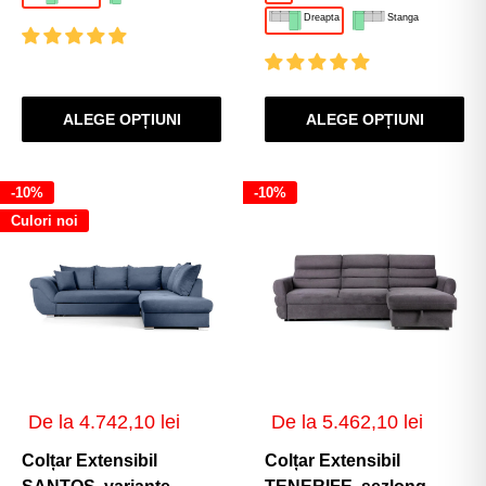
Dreapta
Stanga
260x220x85 cm
ALEGE OPȚIUNI
ALEGE OPȚIUNI
-10%
-10%
Culori noi
Preț
Preț
De la 4.742,10 lei
De la 5.462,10 lei
de
de
vânzare
vânzare
Colțar Extensibil
Colțar Extensibil