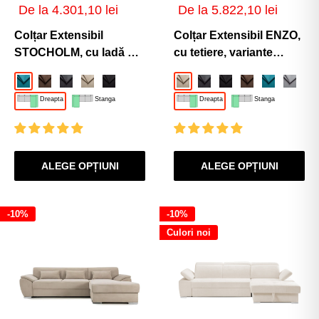
Γ
Preț
Preț
De la 4.301,10 lei
De la 5.822,10 lei
de
de
vânzare
vânzare
Colțar Extensibil
Colțar Extensibil ENZO,
STOCHOLM, cu ladă de
cu tetiere, variante
depozitare, variante
stânga/dreapta,
Turcoaz-Enjoy
Maro-Enjoy
Gri-Inchis-Enjoy
Bej-Enjoy
Negru-Enjoy
Bej-Enjoy
Gri-Inchis-Enjoy
Negru-Enjoy
Maro-Enjoy
Turcoaz-En
Gri-De
Al
stânga/dreapta
255x220x100 cm
Dreapta
Stanga
Dreapta
Stanga
270x210x90 cm
ALEGE OPȚIUNI
ALEGE OPȚIUNI
-10%
-10%
Culori noi