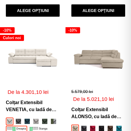
ALEGE OPȚIUNI
ALEGE OPȚIUNI
-10%
-10%
Culori noi
Preț
De la 4.301,10 lei
5.579,00 lei
de
Preț
De la 5.021,10 lei
vânzare
Colțar Extensibil
de
vânzare
VENETIA, cu ladă de
Colțar Extensibil
depozitare, variante
ALONSO, cu ladă de
Crem-Memphis
Gri-Inchis-Memphis
Turcoaz-Memphis
Gri-Argintiu-Memphis
Verde-Memphis
Verde-Gri-Deschis-Enjoy
Negru-Bej-Enjoy
Gri-Deschis-Enjoy
Bej-Cafeniu-Enjoy
Gri-Deschis-Gri-Inchi
Albastru-Verzui-G
Verde-Gri-In
stânga/dreapta
depozitare, variante
Dreapta
Stanga
Bej-Enjoy
Gri-Inchis-Enjoy
Rosu-Enjoy
Negru-Enjoy
Maro-Enjo
Turcoa
290x170x80 cm
stânga/dreapta