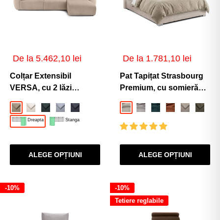
Preț
Preț
De la 5.462,10 lei
De la 1.781,10 lei
de
de
vânzare
vânzare
Colțar Extensibil
Pat Tapițat Strasbourg
VERSA, cu 2 lăzi
Premium, cu somieră
depozitare, șezlong
rabatabilă și ladă
Bej-Loft
Crem-Loft
Verde-Inchis-Loft
Gri-Deschis-Loft
Gri-Grafit-Loft
Crem-Anthology
Gri-Argintiu-Anthology
Turcoaz-Anthology
Caramiziu-Anth
Bej-Eden
Verde-
Al
interschimbabil,
depozitare
Dreapta
Stanga
357x190x87 cm
ALEGE OPȚIUNI
ALEGE OPȚIUNI
-10%
-10%
Tetiere reglabile