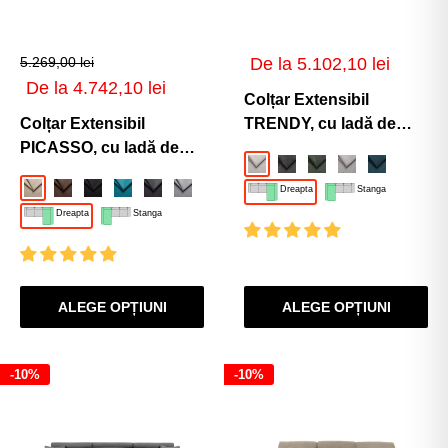
Preț
5.269,00 lei
De la 5.102,10 lei
de
Preț
De la 4.742,10 lei
vânzare
Colțar Extensibil
de
vânzare
Colțar Extensibil
TRENDY, cu ladă de
PICASSO, cu ladă de
depozitare, cu tetiere
Crem-Memphis
Gri-Cenusiu-Memphis
Verde-Memphis
Gri-Silver-Mem
Turcoaz-M
depozitare, variante
reglabile, variante
Bej-Enjoy
Maro-Enjoy
Negru-Enjoy
Turcoaz-Enjoy
Gri-Inchis-Enjoy
Gri-Deschis-Enjoy
Albastru-Inchis-Enjoy
Verde-Enjoy
Dreapta
Stanga
stânga/dreapta
stânga/dreapta
Dreapta
Stanga
295x168x80 cm
295x170x105 cm
ALEGE OPȚIUNI
ALEGE OPȚIUNI
-10%
-10%