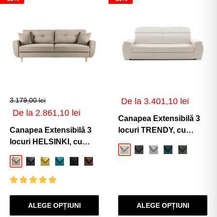
Preț
3.179,00 lei
De la 3.401,10 lei
de
Preț
De la 2.861,10 lei
vânzare
Canapea Extensibilă 3
de
vânzare
Canapea Extensibilă 3
locuri TRENDY, cu
locuri HELSINKI, cu
tetiere reglabile,
Crem-Memphis
Gri-Cenusiu-Memphis
Gri-Argintiu-Memph
Albastru-Memp
Verde-Mem
ladă de depozitare,
250x95x105 cm
Bej-Enjoy
Gri-Inchis-Enjoy
Galben-Enjoy
Turcoaz-Enjoy
Negru-Enjoy
Maro-Enjoy
227x90x90 cm
ALEGE OPȚIUNI
ALEGE OPȚIUNI